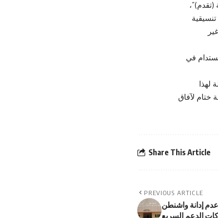
(تقدم)”،
تنسيقية
غير
ستدام في
 لهذا
نا على أسس جديدة تضع حرب 15 أبريل كنقطة ختام لآفاق
Share This Article
PREVIOUS ARTICLE
 عدم إدانة واشنطن
اكات الدعم السريع