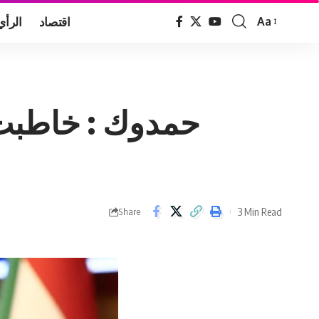
اقتصاد
الرأي
Aa
Font
Resizer
حمدوك : خاطبت 
3 Min Read
Share