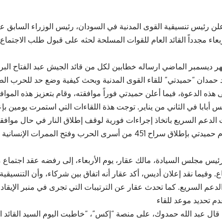
لن رئيس تنسيقية القوى المدنية في السودان، رئيس الوزراء السابق عبد
اء مجدداً القائد العام للقوات المسلحة لحثه على قبول طلب الاجتماع
ديسمبر الماضي ارساله خطابين لكل من قائد الجيش عبد الفتاح البره
هذه الدعوة، فيما أعلن حميدتي فوراً موافقته، وقام بتعزيز هذه الموا
يس أبابا في الثاني من يناير. توجت هذة اللقاءات التي استمرت يومين بإ
ت الدعم السريع باتخاذ إجراءات فورية لوقف إطلاق النار في حال موافق
وفي إطار هذا الاتفاق، التزم حميدتي بإطلاق سراح 451 من أسرى الحرب وفتح الممرات ال
ئيس مجلس السيادة، مالك عقار، يوم الأربعاء، إلى رفضه عقد اجتماع م
ماع. وفيما نقد إعلان أديس، أكد عقار أنه اتفاق بين شركاء، وأن التنسيقية
دعم السريع. كما تحدث عقار عن الترتيبات التي تجرى في منبر الإيقاد 
 قال عبد الله حمدوك، على منصة “إكس”، “خاطبت اليوم السيد القائد ا