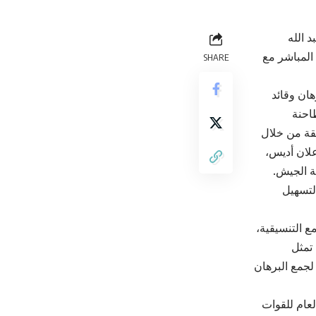
 الله
 المباشر مع
SHARE
ان وقائد
فقة من خلال
علان أديس،
ة الجيش.
إنسانية لتسهيل
ع التنسيقية،
 تمثل
لجمع البرهان
لعام للقوات