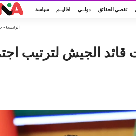
تقصي الحقائق
دولــي
اقاليــم
سياسة
الرئيسية
»
حم
قائد الجيش لترتيب اجتم