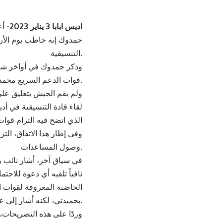
اديس ابابا 3 يناير 2023-
أع
حمدوك إنه خاطب يوم الأربع
التنسيقية.
وذكر حمدوك في أواخر شهر 
قوات الدعم السريع محمد حمدان “حميدتي” للقاء القوى المدنية وبحث كيفية وضع حد للحرب الطاحنة.
ولم يقم الجيش بتعليق على 
لقاء قادة التنسيقية في أد
الذي اتضح فيه التزام قوا
وصول المساعدات.
في سياق آخر، أشار نائب ر
نافياً تلقيه أي دعوة للاجت
الحاضنة المعروفة لقوات ال
بحميدتي، لكنه أشار إلى عدم تحديد موعد للقاء.
وردًا على هذه التصريحات،