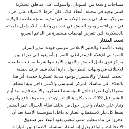
مساحات واسعة من السودان، واستولت على مناطق عسكرية
استراتيجية في مختلف أنحاء البلاد، كان آخرها الاستيلاء على أجزاء
من ولاية سنار في وسط البلاد، بما فيها مدينة سنجة عاصمة الولاية.
في حين اقتصر وجود الجيش في عدد من ولايات البلاد داخل حامياته
العسكرية التي تتعرض لهجمات مستمرة من الدعم السريع.
تجديد المنقار
وصف الأستاذ والخبير الإعلامي موسى جودة، مدير المركز
السوداني للإعلام الديمقراطي، الصراع بأنه يعود إلى صراع بين
مراكز قوى داخل الجيش والأجهزة الأمنية والشرطية، نتيجة طبيعية
للاختلاف في وجهات النظر حول إدارة البلاد فيما عرف بعملية
“تجديد المنقار” والاستمرار بوجوه مدنية عسكرية جديدة. أثر هذا
الخلاف في تماسك المركز السياسي والأمني داخل بنية النظام.
مضيفًا بأن الصراع داخل المؤسسة العسكرية والأمنية قديم منذ أيام
البشير قبل 2019، حيث كان هناك تياران، تيار مجموعة نافع وآخرين،
وتيار علي عثمان وآخرين حول من يخلف نظام الجنرال عمر البشير.
نشط كل تيار لاستقطاب أنصار له داخل المؤسسة الأمنية بعد أن
عجزوا عن بناء تنظيم مدني شعبي يقود البلاد عبر صندوق
الانتخابات. والواقع يقول إنه امتداد لسلسلة الأطماع بين التيارات