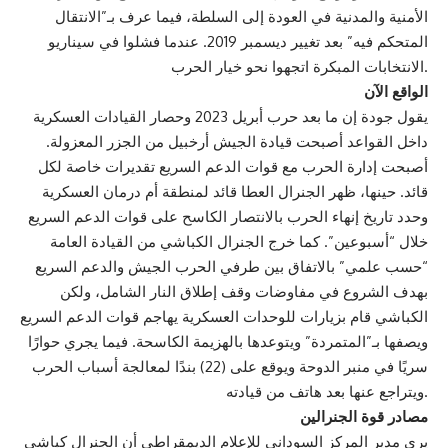
الأمنية والمدنية في العودة إلى السلطة، فيما عرف بـ”الانتقال
المتحكم فيه” بعد تغيير ديسمبر 2019. عندما فشلوا في سيناريو
الانتخابات المبكرة اتجهوا نحو خيار الحرب.
الواقع الآن
يقول جودة إن ما بعد حرب أبريل 2023 وحصار القيادات العسكرية
داخل القواعد أصبحت قيادة الجيش أرخبيل من الجزر المعزولة.
أصبحت إدارة الحرب مع قوات الدعم السريع تقديرات خاصة لكل
قائد. حينها، ظهر الجنرال العطا قائد لمنطقة أم درمان العسكرية
وحدد تاريخ إنهاء الحرب بالانتصار الكاسح على قوات الدعم السريع
خلال “أسبوعين”. كما خرج الجنرال الكباشي من القيادة العامة
“حسب علمي” بالاتفاق بين طرفي الحرب الجيش والدعم السريع
بهدف الشروع في مفاوضات وقف إطلاق النار الشامل، ولكن
الكباشي قام بزيارات للوحدات العسكرية يهاجم قوات الدعم السريع
ويصفها بـ”المتمردة” ويتوعدها بالهزيمة الكاسحة. فيما يجري حوارًا
سريًا في منبر الدوحة ويوقع على (22) بندًا لمعالجة أسباب الحرب
ويتراجع عنها بعد هاتف من قيادته.
مصادر قوة الجنرالين
يرى مدير المركز السوداني للإعلام الديمقراطي أن الجنرال كباشي