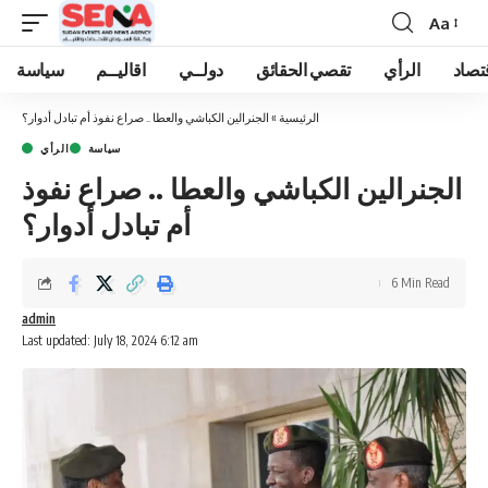
Aa
Font
Resizer
تصاد
الرأي
تقصي الحقائق
دولــي
اقاليــم
سياسة
الرئيسية
»
الجنرالين الكباشي والعطا .. صراع نفوذ أم تبادل أدوار؟
سياسة
الرأي
الجنرالين الكباشي والعطا .. صراع نفوذ
أم تبادل أدوار؟
6 Min Read
admin
Last updated: July 18, 2024 6:12 am