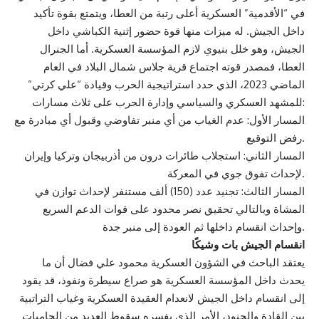
في “الأقدمية” العسكرية أعلى رتبة من العطا، ويتمتع بقوة تأكيد
داخل الجيش. له ميزات منها قوة حضور إثنية الكباشي داخل
الجيش، وهو خلل بنيوي لازم المؤسسة العسكرية. أما الجنرال
العطا، فمصدر قوته اجتماع قرية جلاس شمال البلاد في العام
الماضي 2023، الذي حدد استراتيجية الحرب وقيادة “علي كرتي”
للمشهد العسكري والسياسي وإدارة الحرب على ثلاث مسارات:
المسار الأول: عدم الغياب من أي منبر تفاوضي وقبول أي مبادرة مع
رفض التوقيع.
المسار الثاني: استجلاب طائرات درون من أذربيجان وتركيا وإيران
لإحداث تفوق جوي في المعركة.
المسار الثالث: تجنيد عدد (150) ألف مستنفر لإحداث توازن في
المشاة وبالتالي تحقيق نصر محدود على قوات الدعم السريع
وإحداث انقسام داخلها ثم العودة إلى منبر جدة.
انقسام الجيش بات وشيكًا
يعتقد الباحث في الشؤون العسكرية محمود علي فضال أن ما
يحدث داخل المؤسسة العسكرية هو صراع سيطرة ونفوذ، قد يقود
إلى انقسام داخل الجيش لانعدام العقيدة العسكرية وغياب التراتبية
بين القادة والجنود، الأمر الذي يفسره سقوط العديد من الحاميات