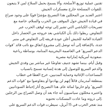
تقنين عملية توزيع الأسلحة، وألا يسمح بحمل السلاح لمن لا يتبعون
للقوات المسلحة خارج معسكرات الجيش.
اعتبر العديد من المحللين هذا التصريح مؤشرًا قويًا على وجود صراع
في قيادة الجيش حول الموقف من الحرب والسلام، خاصة مع
تصريحات الكباشي التي تشير إلى توجه لوقف الحرب عبر
التفاوض. ربطوا ذلك بأن الكباشي بعد خروجه من الحصار داخل
القيادة العامة للجيش أعلن عودة فريقه إلى التفاوض في منبر
جدة، بالإضافة إلى أنه توصل إلى مشروع اتفاق مع نائب قائد “قوات
الدعم السريع” في العاصمة البحرينية المنامة، بوساطة رباعية
سعودية أمريكية إماراتية مصرية.
وقبل أيام، بينما تشهد جنيف تفاوضًا غير مباشر بين وفدي الجيش
والدعم السريع للوصول إلى هدنة إنسانية تسمح بانسياب
المساعدات الإغاثية وحماية المدنيين، خرج العطا في خطاب
بمنطقة أمدرمان قائلاً إنهم لن يهادنوا أو يتفاوضوا مع “قوات الدعم
السريع” ولو حاربوا لمائة عام. هذا التصريح أثار إحباط السودانيين
واعتبره محللون سياسيون أنه جاء بعد أن وصل الصراع بين الرجلين
إلى ذروته وما عادت المسكنات تحتويه.
منذ تفجر الحرب في 15 أبريل، سيطرت قوات الدعم السريع على