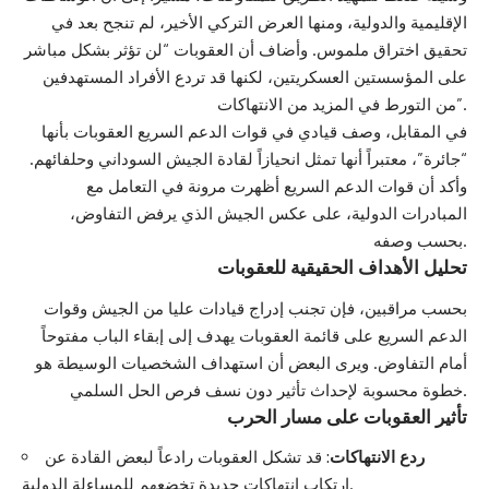
الإقليمية والدولية، ومنها العرض التركي الأخير، لم تنجح بعد في
تحقيق اختراق ملموس. وأضاف أن العقوبات “لن تؤثر بشكل مباشر
على المؤسستين العسكريتين، لكنها قد تردع الأفراد المستهدفين
من التورط في المزيد من الانتهاكات”.
في المقابل، وصف قيادي في قوات الدعم السريع العقوبات بأنها
“جائرة”، معتبراً أنها تمثل انحيازاً لقادة الجيش السوداني وحلفائهم.
وأكد أن قوات الدعم السريع أظهرت مرونة في التعامل مع
المبادرات الدولية، على عكس الجيش الذي يرفض التفاوض،
بحسب وصفه.
تحليل الأهداف الحقيقية للعقوبات
بحسب مراقبين، فإن تجنب إدراج قيادات عليا من الجيش وقوات
الدعم السريع على قائمة العقوبات يهدف إلى إبقاء الباب مفتوحاً
أمام التفاوض. ويرى البعض أن استهداف الشخصيات الوسيطة هو
خطوة محسوبة لإحداث تأثير دون نسف فرص الحل السلمي.
تأثير العقوبات على مسار الحرب
ردع الانتهاكات
: قد تشكل العقوبات رادعاً لبعض القادة عن
ارتكاب انتهاكات جديدة تخضعهم للمساءلة الدولية.