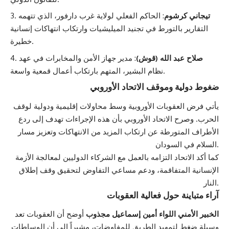
تيجاني كرشوم
: الحاكم الفعلي لولاية غرب دارفور، الذي تتهمه
التقارير بالتورط في تجنيد الميليشيات وارتكاب انتهاكات إنسانية
خطيرة.
صلاح عبد الله (قوش)
: مدير جهاز الأمن والمخابرات في عهد
نظام البشير، المتهم بارتكاب أعمال قمعية واسعة.
ضغوط دولية وموقف الاتحاد الأوروبي
يأتي فرض العقوبات الأوروبية وسط محاولات إقليمية ودولية لوقف
الحرب. وصرح الاتحاد الأوروبي بأن هذه الإجراءات تهدف إلى ردع
الأطراف المتورطة عن ارتكاب المزيد من الانتهاكات وتعزيز مسار
السلام في السودان.
كما أكد الاتحاد التزامه بالعمل مع الشركاء الدوليين لمعالجة الأزمة
الإنسانية المتفاقمة، ودعم مساعي التفاوض لتحقيق وقف إطلاق
النار.
آراء متباينة حول فعالية العقوبات
الخبير الأمني اللواء أمين إسماعيل مجذوب
أوضح أن العقوبات تعد
وسيلة ضغط لتمهيد الطريق للمفاوضات، مشيراً إلى أن الوساطات