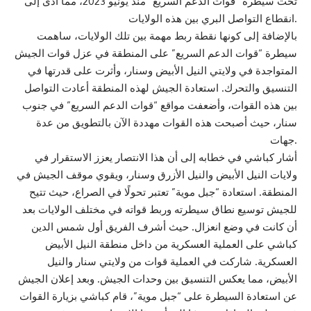
تحت سيطرة “قوات الدعم السريع” منذ يونيو 2023، مما أدى إلى
انقطاع التواصل البري بين هذه الولايات.
بالإضافة إلى كونها نقطة ربط مهمة بين تلك الولايات، ساهمت
سيطرة “قوات الدعم السريع” على المنطقة في عزل قوات الجيش
المتواجدة في ولايتي النيل الأبيض وسنار، وأثرت على قدرتها في
التنسيق والتحرك. استعادة الجيش لهذه المنطقة أعادت التواصل
بين هذه القوات، وأضعفت مواقع “قوات الدعم السريع” في جنوب
سنار، حيث أصبحت هذه القوات مهددة الآن بالتطويق من عدة
جهات.
أشار كباشي في خطابه إلى أن هذا الانتصار يعزز الاستقرار في
ولايات النيل الأبيض والنيل الأزرق وسنار، ويقوي موقف الجيش في
المنطقة. استعادة “جبل موية” تعتبر تحولًا في الصراع، حيث تتيح
للجيش توسيع نطاق سيطرته وربط قواته في مختلف الولايات بعد
أن كانت في وضع انعزال. حيث أشرف الفريق أول شمس الدين
كباشي على العملية العسكرية من داخل منطقة النيل الأبيض
العسكرية. شاركت في العملية قوات من ولايتي سنار والنيل
الأبيض، مما يعكس التنسيق بين وحدات الجيش. وبعد إعلان الجيش
عن استعادة السيطرة على “جبل موية”، قام كباشي بزيارة القوات