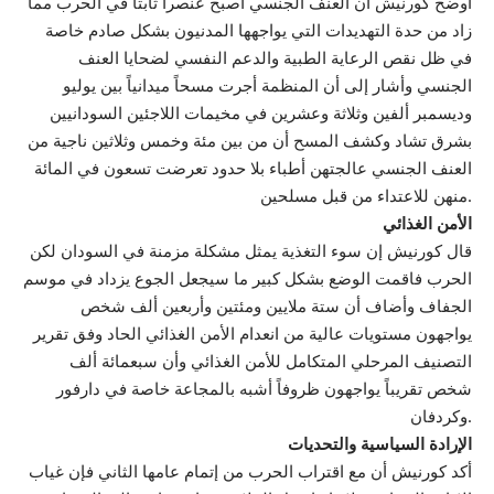
أوضح كورنيش أن العنف الجنسي أصبح عنصراً ثابتاً في الحرب مما
زاد من حدة التهديدات التي يواجهها المدنيون بشكل صادم خاصة
في ظل نقص الرعاية الطبية والدعم النفسي لضحايا العنف
الجنسي وأشار إلى أن المنظمة أجرت مسحاً ميدانياً بين يوليو
وديسمبر ألفين وثلاثة وعشرين في مخيمات اللاجئين السودانيين
بشرق تشاد وكشف المسح أن من بين مئة وخمس وثلاثين ناجية من
العنف الجنسي عالجتهن أطباء بلا حدود تعرضت تسعون في المائة
منهن للاعتداء من قبل مسلحين.
الأمن الغذائي
قال كورنيش إن سوء التغذية يمثل مشكلة مزمنة في السودان لكن
الحرب فاقمت الوضع بشكل كبير ما سيجعل الجوع يزداد في موسم
الجفاف وأضاف أن ستة ملايين ومئتين وأربعين ألف شخص
يواجهون مستويات عالية من انعدام الأمن الغذائي الحاد وفق تقرير
التصنيف المرحلي المتكامل للأمن الغذائي وأن سبعمائة ألف
شخص تقريباً يواجهون ظروفاً أشبه بالمجاعة خاصة في دارفور
وكردفان.
الإرادة السياسية والتحديات
أكد كورنيش أن مع اقتراب الحرب من إتمام عامها الثاني فإن غياب