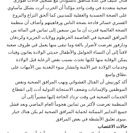
قتال عنيف في عدة مناطق بالسودان مع تسجيل حالات طوارئ
صحية متعددة في وقت واحد مؤكداً أن الحرب أثرت بشكل مأساوي
على الصحة الجسدية والعقلية للمدنيين كما ألحق النزاع والنزوح
القسري خسائر فادحة بصحة الناس ورفاهيتهم وأضاف أن منظمة
الصحة العالمية قدرت أن ما بين سبعين إلى ثمانين في المائة من
المرافق الصحية في العاصمة الخرطوم وولايات الجزيرة وكردفان
ودارفور تعرضت لأضرار بالغة وما تبقى منها يعمل في ظروف صعبة
لافتاً إلى أن النساء الحوامل والأطفال حديثي الولادة يعانون وفيات
يمكن الوقاية منها لكنها تحدث بسبب نقص الرعاية قبل الولادة
وخدمات الولادة غير الآمنة وانتشار سوء التغذية بين الأمهات على
نطاق واسع.
أكد كورنيش أن القتال العشوائي ونهب المرافق الصحية ونقص
الموظفين والإمدادات وضعف الاستجابة الدولية أدت إلى انقطاع
الخدمات الصحية في وقت تزداد الحاجة إليها مشيراً إلى أن
المنظمة تعرضت لأكثر من ثمانين هجوماً العام الماضي وبعد فشل
جميع التدابير الممكنة لحماية المرافق الصحية لم يكن هناك خيار
سوى تعليق الأنشطة في بعض المرافق.
حالات الاغتصاب