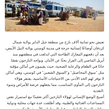
تعيش نحو ثمانية آلاف نازح من منطقة جبل الداير بولاية شمال
كردفان أوضاعًا إنسانية حرجة في مدينة كوستي بولاية النيل الأبيض،
بعد أن دفعتهم المعارك الطاحنة التي اندلعت في منطقتهم منذ
أبريل الماضي إلى الفرار بحثًا عن الأمان. ويواجه النازحون نقصًا
حادًا في الطعام والرعاية الصحية، حيث يقيمون في أماكن مؤقتة
مثل “سوق المحاصيل” و”السوق الشعبي” في كوستي، وهي أماكن
لا توفر لهم الحد الأدنى من الاحتياجات الأساسية. يفتقر هؤلاء
النازحون إلى المأوى المناسب، مما يجعلهم عرضة للأمراض وسوء
التغذية.
أصبح الوضع الإنساني لهؤلاء النازحين أكثر تعقيدًا مع استمرار نقص
المساعدات الغذائية والطبية، وقد أطلقت عدة جهات محلية ودولية
نداءات للتدخل العاجل من قبل المنظمات الأممية والحكومة