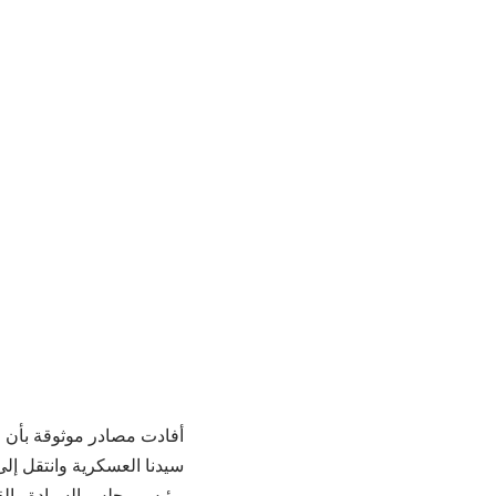
أفادت مصادر موثوقة بأن ا
سيدنا العسكرية وانتقل إلى
رئيس مجلس السيادة والقائد العام للقوات المسلحة السودانية، الفريق أول عبد الفتاح البرهان.