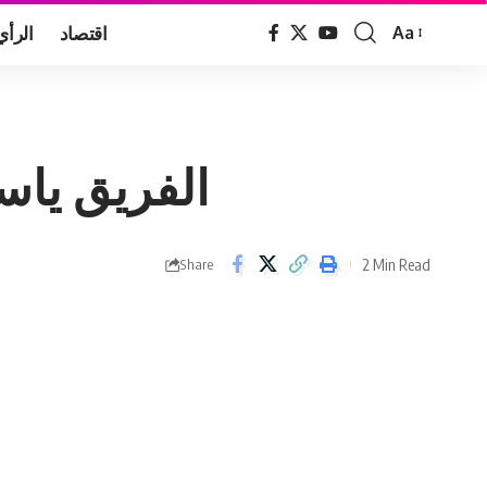
اقتصاد
الرأي
Aa
Font
Resizer
الفريق ياسر
2 Min Read
Share