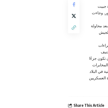
 جبيت
ر. وجاءت
عد محاولة
الجيش
راءات
تكون جزءًا
المخابرات
ة العسكريين
Share This Article