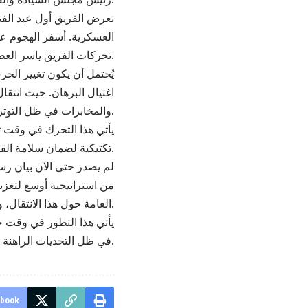
تعرض الفريق أول عبد الف
العسكرية. أسفر الهجوم ع
تحركات الفريق ياسر العطا كإجراء احترازي لتعزيز الأمان الشخصي وضمان سلامته بعد الحادثة.
يُحتمل أن يكون تغيير ال
اغتيال البرهان. حيث انتقا
والمخابرات في ظل التوترات الأمنية الراهنة.
يأتي هذا التحرك في وقت تت
تكتيكية لضمان سلامة القيادات العسكرية. ويتزامن ذلك مع قرار قائد الجيش بحضور مفاوضات جنيف.
لم يصدر حتى الآن بيان ر
من استراتيجية أوسع لتعزي
العامة حول هذا الانتقال، ولكن من المحتمل أن يكون جزءًا من التنسيق المستمر بين الأجهزة الأمنية في البلاد.
يأتي هذا التطور في وقت ح
في ظل التحديات الراهنة.
ebook