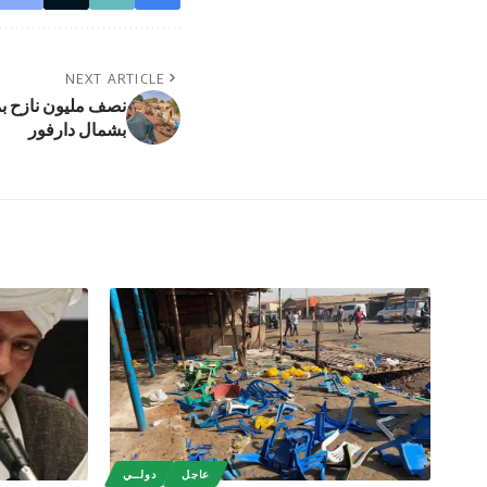
NEXT ARTICLE
نصف مليون نازح ب
بشمال دارفور
عاجل
دولــي