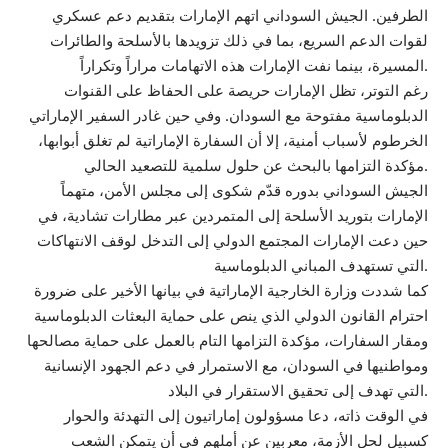
الطرفين. الجيش السوداني اتهم الإمارات بتقديم دعم عسكري
لقوات الدعم السريع، بما في ذلك تزويدها بالأسلحة والطائرات
المسيرة، بينما نفت الإمارات هذه الاتهامات مراراً وتكراراً.
رغم التوتر، تظل الإمارات حريصة على الحفاظ على القنوات
الدبلوماسية مفتوحة مع السودان. وفي حين غادر السفير الإماراتي
الخرطوم لأسباب أمنية، إلا أن السفارة الإماراتية لم تغلق أبوابها،
مؤكدة التزامها بالبحث عن حلول سلمية للتصعيد الحالي.
الجيش السوداني بدوره قدّم شكوى إلى مجلس الأمن، متهماً
الإمارات بتوريد الأسلحة إلى المتمردين عبر مطارات تشادية، في
حين دعت الإمارات المجتمع الدولي إلى التدخل لوقف الانتهاكات
التي تستهدف المباني الدبلوماسية.
كما شددت وزارة الخارجية الإماراتية في بيانها الأخير على ضرورة
احترام القانون الدولي الذي ينص على حماية البعثات الدبلوماسية
ومقار السفارات، مؤكدة التزامها التام بالعمل على حماية مصالحها
ومواطنيها في السودان، مع الاستمرار في دعم الجهود الإنسانية
التي تهدف إلى تحقيق الاستقرار في البلاد.
في الوقت ذاته، دعا مسؤولون إماراتيون إلى التهدئة والحوار
كسبيل لحل الأزمة، معربين عن أملهم في أن يتمكن الشعب