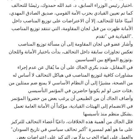
اختيار رئيس الوزراء السابق، د. عبد الله حمدوك، رئيسًا للتحالف.
كما تم تعيين القيادي بحزب الأمة القومي، صديق الصادق المهدي،
أمينًا عامًا للتحالف. إلا أن الاعتراضات على توزيع المناصب داخل
الأمانة ظهرت من قبل لجان المقاومة، التي تنتقد توزيع المناصب
القيادية في “تقدم”.
وأشار عضو في لجان المقاومة إلى أن مسألة توزيع المناصب
تعكس تجاوزات سابقة داخل التحالف، بدأت باختيار الأمانة واللجان
وتوزيع المواقع بين السياسيين.
في المقابل، شدد بكري الجاك على أن ما يُقال عن عدم إجراء
مشاورات كافية لتوزيع المناصب في هياكل التحالف لا أساس له
من الصحة، مشيرًا إلى أن النظام الأساسي لا يمنع ضم ممثلين من
فئات حتى لو لم يكونوا حاضرين في المؤتمر التأسيسي.
وأضاف الجاك أن من الطبيعي أن يرغب بعض من حضروا المؤتمر
في الانضمام إلى الهيئات القيادية، مؤكداً أن الأمانة العامة تعمل
بشكل منظم منذ تأسيسها.
قلل الجاك من أهمية هذه الخلافات، داعيًا أعضاء التحالف للتركيز
على ما هو أهم لمسيرة “أكبر تحالف سياسي في تاريخ السودان”
والعمل على إنهاء الحرب بدلًا من التركيز على اعتراضات بعض