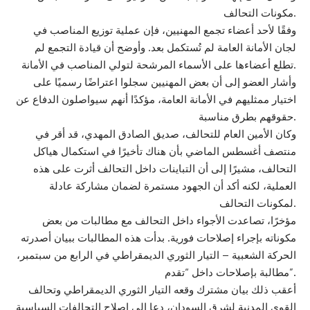
مكونات التحالف.
وفقًا لأحد أعضاء تجمع المهنيين، فإن عملية توزيع المناصب في
لجان الأمانة العامة لم تُستكمل بعد. وأوضح أن قيادة التجمع لم
تطلع أعضاءها على الأسماء المرشحة لتولي المناصب في الأمانة.
وأشار العضو إلى أن بعض المهنيين سجلوا اعتراضًا رسميًا على
اختيار ممثليهم في الأمانة العامة، مؤكدًا أنهم سيواصلون الدفاع عن
حقوقهم بطرق مناسبة.
وكان الأمين العام للتحالف، صديق الصادق المهدي، قد أقر في
منتصف أغسطس الماضي بأن هناك تأخيرًا في استكمال هياكل
التحالف، مشيرًا إلى أن التباينات داخل التحالف أثرت على هذه
العملية، لكنه أكد أن الجهود مستمرة لضمان مشاركة عادلة
لمكونات التحالف.
مؤخرًا، تصاعدت الأجواء داخل التحالف مع مطالبات من بعض
مكوناته بإجراء إصلاحات فورية. بدأت هذه المطالبات ببيان أصدرته
الحركة الشعبية – التيار الثوري الديمقراطي في الرابع من سبتمبر،
مطالبة بإصلاحات داخل “تقدم”.
أعقب ذلك بيان مشترك وقعه التيار الثوري الديمقراطي وتحالف
القوى المدنية لشرق السودان، دعا إلى إصلاح التحالفات السياسية