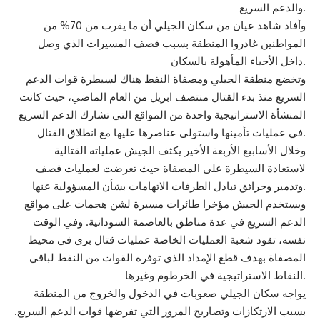
والدعم السريع.
وأفاد شاهد عيان من سكان الجيلي أن ما يقرب من 70% من
المواطنين غادروا المنطقة بسبب قصف المسيرات الذي وصل
داخل الأحياء المأهولة بالسكان.
وتخضع منطقة الجيلي ومصفاة النفط هناك لسيطرة قوات الدعم
السريع منذ بدء القتال منتصف ابريل من العام الماضي، حيث كانت
المنشأة الاستراتيجية واحدة من المواقع التي تشارك الدعم السريع
في عمليات تأمينها واستولى عناصرها عليها مع انطلاق القتال.
وخلال الأسابيع الأربعة الأخير يكثف الجيش عملياته القتالية
لاستعادة السيطرة على المصفاة حيث تعرضت لعمليات قصف
وتدمير وحرائق تبادل الطرفات الاتهامات بشأن المسؤولية عنها.
ويستخدم الجيش مؤخرا طائرات مسيرة لشن هجمات على مواقع
الدعم السريع في عدة مناطق بالعاصمة السودانية. وفي الوقت
نفسه، تقود شعبة العمليات الخاصة عمليات قتال بري في محيط
المصفاة بهدف قطع الإمداد الذي توفره القوات من النفط لباقي
النقاط الاستراتيجية في الخرطوم وغيرها.
يواجه سكان الجيلي صعوبات في الدخول والخروج من المنطقة
بسبب الارتكازات وتصاريح المرور التي تفرضها قوات الدعم السريع.