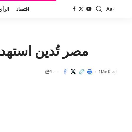
اقتصاد
الرأي
Aa
Font
Resizer
مصر تُدين استه
1 Min Read
Share