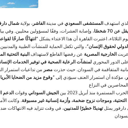
لذي استهدف
المستشفى السعودي
في مدينة
الفاشر
، بولاية
شمال دارف
عن 70 شخصًا
، وإصابة العشرات، وفقًا لمسؤولين محليين. وفي بي
يوم الثلاثاء، اعتبرت القاهرة أن هذا الاعتداء يشكل
“انتهاكًا صارخًا لقواع
الدولي لحقوق الإنسان”
، والتي تكفل الحماية للمنشآت الطبية والمدنيين أ
أعربت
الخارجية المصرية
عن رفضها القاطع لاستهداف
البنية التحتية الم
لى الدور المحوري
لمنشآت الرعاية الصحية في توفير الخدمات الإنسان
انية المتفاقمة في السودان. حيث حذرت
مصر
من تداعيات استمرار ال
ر
، مؤكدة أن استمرار العنف سيؤدي إلى
“وقوع مزيد من الضحايا الأبريا
ب المستمرة منذ أبريل 2023 بين
الجيش السوداني
وقوات
الدعم ا
ة التحتية، وموجات نزوح ضخمة، وأزمة إنسانية غير مسبوقة
. وكانت الأم
 دارفور يمثل
تهديدًا خطيرًا للمدنيين
، في وقت تتزايد فيه الانتهاكات ض