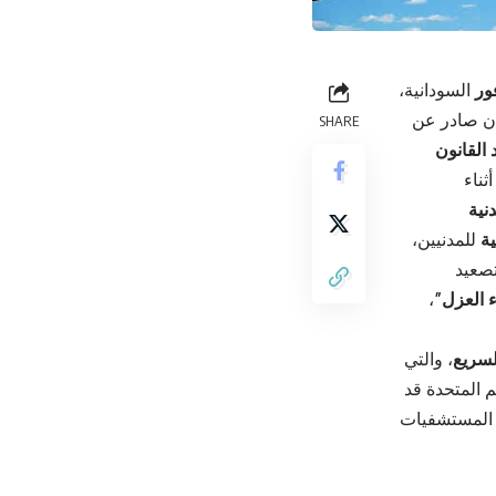
ور
السودانية،
ان صادر عن
SHARE
د القانون
ثناء
دنية
ية
للمدنيين،
تصعيد
ء العزل”
،
لسريع
، والتي
م المتحدة قد
د المستشفيات