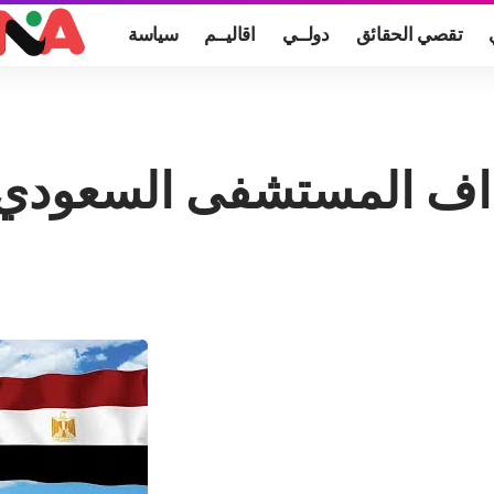
تقصي الحقائق
دولــي
اقاليــم
سياسة
داف المستشفى السعودي 