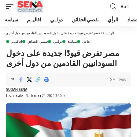
Aa
Font
Resizer
تصاد
الرأي
تقصي الحقائق
دولــي
اقاليــم
سياسة
الرئيسية
»
مصر تفرض قيودًا جديدة على دخول السودانيين القادمين من دول أخرى
عاجل
سياسة
دولــي
تقصي الحقائق
اقاليــم
مصر تفرض قيودًا جديدة على دخول
السودانيين القادمين من دول أخرى
5 Min Read
SUDAN SENA
Last updated: September 24, 2024 3:40 pm