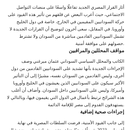
أثار القرار المصري الجديد تفاعلًا واسعًا على منصات التواصل
الاجتماعي، حيث أعرب البعض عن قلقهم من تأثير هذه القيود على
حركة السودانيين المقيمين في الخارج، خاصة في دول الخليج
وأوروبا. في المقابل، سعى آخرون لتوضيح أن القرارات الجديدة لا
تشمل السودانيين القادمين مباشرة من السودان ولا تشترط
حصولهم على موافقة أمنية.
مواقف المحللين والمراقبين
الكاتب والمحلل السياسي السوداني عثمان ميرغني وصف
الإجراءات الجديدة بأنها تشديد على السودانيين القادمين من دول
أخرى، وليس القادمين من السودان نفسه، مشيرًا إلى أن التأثير
الأكبر سيكون على السودانيين الذين يعيشون في الخليج وأوروبا
وأميركا، وليس على السودانيين داخل السودان. وأضاف أن أغلب
هذه الشرائح ترتبط بأعمال في الدول التي يقيمون فيها، وبالتالي لا
يستهدفون القدوم إلى مصر للإقامة الدائمة.
إجراءات صحية إضافية
إلى جانب القيود الأمنية، فرضت السلطات المصرية في نهاية
أغسطس 2023 شرطًا صحيًا يتعلق بتقديم شهادة تطعيم ضد شلل