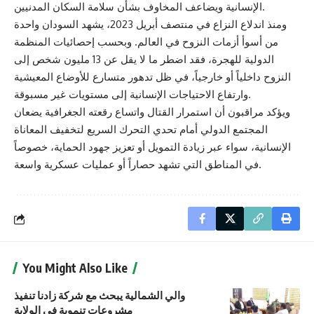
الإنسانية ويضاعف المخاوف بشأن سلامة السكان المدنيين.
ومنذ اندلاع النزاع في منتصف أبريل 2023، يشهد السودان واحدة
من أسوأ أزمات النزوح في العالم. وبحسب إحصائيات المنظمة
الدولية للهجرة، فقد اضطر ما لا يقل عن 13 مليون شخص إلى
النزوح داخلياً أو خارجياً، في ظل تدهور متسارع للأوضاع المعيشية
وارتفاع الاحتياجات الإنسانية إلى مستويات غير مسبوقة.
ويؤكد مراقبون أن استمرار القتال واتساع رقعته الجغرافية يضعان
المجتمع الدولي أمام تحدي التحرك السريع لتخفيف المعاناة
الإنسانية، سواء عبر زيادة التمويل أو تعزيز جهود الحماية، خصوصاً
في المناطق التي تشهد حصاراً أو عمليات عسكرية واسعة.
You Might Also Like
والي الشمالية يبحث مع شركة زادنا تنفيذ
مشروعات تنموية في الولاية