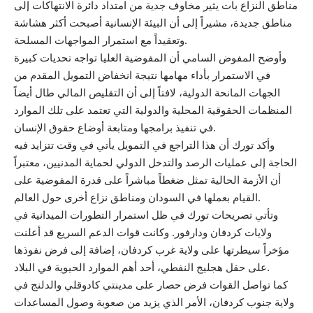
مناطق النزاع بات يثير مخاوف جدية من امتداد دائرة الانتهاكات إلى
مناطق جديدة، مشيراً إلى أن البيئة الإنسانية أصبحت أكثر هشاشة
وتعقيداً مع استمرار المواجهات المسلحة.
وأوضح المفوض السامي أن المفوضية العليا تواجه تحديات كبيرة
في الاستمرار بأداء مهامها نتيجة انخفاض التمويل المقدم من
الجهات المانحة الدولية، لافتاً إلى أن التقليص المالي طال أيضاً
المنظمات الحقوقية المحلية والدولية التي تعتمد على تلك الموارد
في تنفيذ برامجها ومتابعة أوضاع حقوق الإنسان.
وأكد تورك أن هذا التراجع في التمويل يأتي في وقت تتزايد فيه
الحاجة إلى عمليات الرصد والتدخل الدولي لحماية المدنيين، معتبراً
أن الأزمة الحالية تمثل ضغطاً مباشراً على قدرة المفوضية على
القيام بعملها في السودان ومناطق نزاع أخرى حول العالم.
وتأتي تصريحات تورك في ظل استمرار التطورات الميدانية في
ولايات كردفان ودارفور. وكانت قوات الدعم السريع قد أعلنت
مؤخراً سيطرتها على ولاية غرب كردفان، إضافة إلى فرض نفوذها
على حقل هجليج النفطي، أحد أهم الموارد الحيوية في البلاد.
كما تواصل القوات فرض حصار على مدينتي كادوقلي والدلنج في
ولاية جنوب كردفان، الأمر الذي يزيد من صعوبة وصول المساعدات