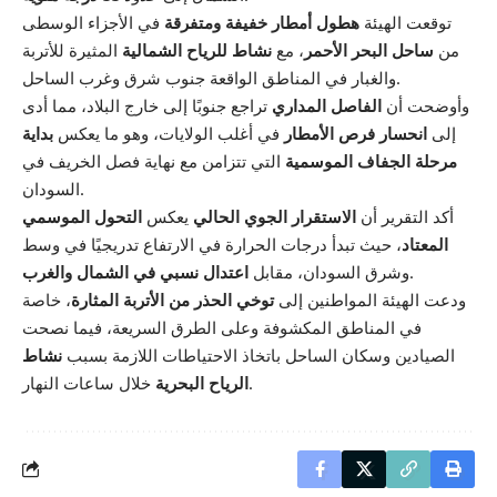
توقعت الهيئة
هطول أمطار خفيفة ومتفرقة
في الأجزاء الوسطى
من
ساحل البحر الأحمر
، مع
نشاط للرياح الشمالية
المثيرة للأتربة
والغبار في المناطق الواقعة جنوب شرق وغرب الساحل.
وأوضحت أن
الفاصل المداري
تراجع جنوبًا إلى خارج البلاد، مما أدى
إلى
انحسار فرص الأمطار
في أغلب الولايات، وهو ما يعكس
بداية
مرحلة الجفاف الموسمية
التي تتزامن مع نهاية فصل الخريف في
السودان.
أكد التقرير أن
الاستقرار الجوي الحالي
يعكس
التحول الموسمي
المعتاد
، حيث تبدأ درجات الحرارة في الارتفاع تدريجيًا في وسط
.
وشرق السودان، مقابل
اعتدال نسبي في الشمال والغرب
ودعت الهيئة المواطنين إلى
توخي الحذر من الأتربة المثارة
، خاصة
في المناطق المكشوفة وعلى الطرق السريعة، فيما نصحت
الصيادين وسكان الساحل باتخاذ الاحتياطات اللازمة بسبب
نشاط
خلال ساعات النهار.
الرياح البحرية