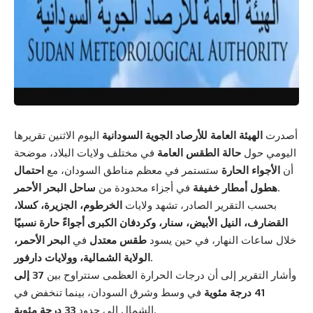
أصدرت
الهيئة العامة للأرصاد الجوية السودانية
اليوم الاثنين تقريرها
اليومي حول
حالة الطقس العامة
في مختلف ولايات البلاد، موضحة
أن
الأجواء الحارة
ستستمر في معظم مناطق السودان، مع
احتمال
.
هطول أمطار خفيفة
في أجزاء محدودة من
ساحل البحر الأحمر
بحسب التقرير الصادر، تشهد ولايات
الخرطوم، الجزيرة، كسلا،
القضارف، النيل الأبيض، سنار، وكردفان الكبرى
أجواءً حارة نسبيًا
خلال ساعات النهار، في حين يسود
طقس معتدل
في
البحر الأحمر،
.
الولاية الشمالية، وولايات دارفور
وأشار التقرير إلى أن درجات الحرارة العظمى ستتراوح بين
37 إلى
41 درجة مئوية
في وسط وشرق السودان، بينما تنخفض في
.
الشمال إلى حدود
33 درجة مئوية