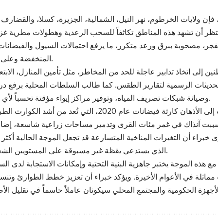
، فإن ولايات الخرطوم، نهر النيل، الشمالية، الجزيرة، كسلا، والقضارف
لمنتظر أن تشهد هذه المناطق تكاثفاً للسحب الرعدية وهطولات مطرية غز
فجر، مصحوبة ببرق ورعد متكرر، ما يرفع احتمالات السيول والفيضانا
المنخفضة وعلى ضفاف الأنهار.
نين إلى اتخاذ تدابير عاجلة للحد من المخاطر، مثل تأمين المنازل، الاب
تحديثات الرسمية لتقارير الطقس. كما طالب السلطات المحلية برفع درج
وصيانة شبكات تصريف المياه، وتوفير مراكز إيواء مؤقتة تحسباً لأي طارئ محتمل.
التحذيرات الجديدة أعادت إلى الأذهان كارثة فيضانات عام 2020، التي تُعد م
ببت آنذاك في غمر مئات القرى وتدمير مساحات زراعية شاسعة، إضاف
ى خبراء أن التغيرات المناخية المتسارعة قد تجعل الموجة الحالية أكثر
الذي يستدعي يقظة غير مسبوقة على المستويين الشعبي والرسمي.
مع هذه الموجة يختبر جاهزية البنية التحتية وإمكانات الاستجابة لدى ا
مماثلة في الأعوام الأخيرة. ويؤكد خبراء أن تعزيز خطط الطوارئ وتنسي