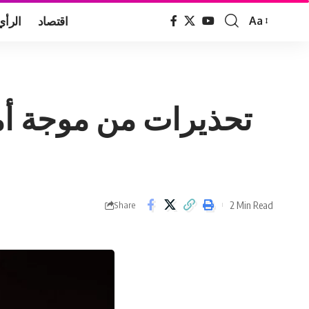
اقتصاد
الرأي
Aa
Font
Resizer
تحذيرات من موجة أم
2 Min Read
Share