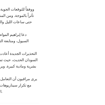
ووفقاً للتوقعات الجوية
تأثراً بالموجة. ومن ا
حتى ساعات الليل وال
دعا إبراهيم المواط
السيول، ومتابعة ال
السودان الحديث، حيث تس
بشرية ومادية كبيرة. وير
يرى مراقبون أن التعامل 
مع تكرار سيناريوهات 
الأجهزة الحكومية والمجتمع المحلي سيكونان عاملاً حاسماً في تقليل الأضرار المحتملة.