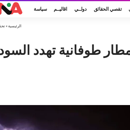
تقصي الحقائق
دولــي
اقاليــم
سياسة
الرئيسية
»
تحذي
طار طوفانية تهدد السود