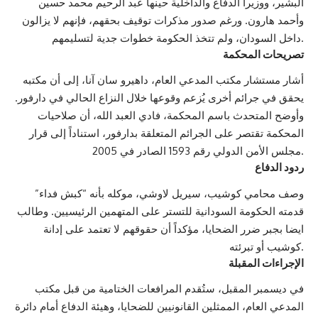
البشير، ووزيرا الدفاع والداخلية حينها عبد الرحيم محمد حسين
وأحمد هارون. ورغم صدور مذكرات توقيف بحقهم، فإنهم لا يزالون
داخل السودان، ولم تتخذ الحكومة خطوات جدية لتسليمهم.
تصريحات المحكمة
أشار مستشار مكتب المدعي العام، داهيرو سان آنا، إلى أن مكتبه
يحقق في جرائم أخرى يُزعم وقوعها خلال النزاع الحالي في دارفور.
وأوضح المتحدث باسم المحكمة، فادي العبد الله، أن صلاحيات
المحكمة تقتصر على الجرائم المتعلقة بدارفور، استناداً إلى قرار
مجلس الأمن الدولي رقم 1593 الصادر في 2005.
ردود الدفاع
وصف محامي كوشيب، سيريل لاوشي، موكله بأنه “كبش فداء”
قدمته الحكومة السودانية للتستر على المتهمين الرئيسيين. وطالب
ايضا بجبر ضرر الضحايا، مؤكداً أن حقوقهم لا تعتمد على إدانة
كوشيب أو تبرئته.
الإجراءات المقبلة
في ديسمبر المقبل، ستُقدم المرافعات الختامية من قبل مكتب
المدعي العام، الممثلين القانونيين للضحايا، وهيئة الدفاع أمام دائرة