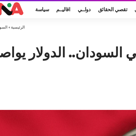
تقصي الحقائق
دولــي
اقاليــم
سياسة
الرئيسية
»
السوق
 السودان.. الدولار يوا