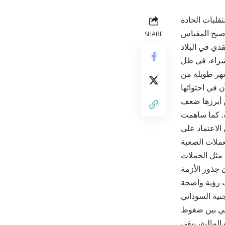
قلبات الحادة
أصبح المقياس
SHARE
يع والشراء، في ظل
أشهر طويلة من
ن أبرزها ضعف
ة. كما ساهمت
 الاعتماد على
 مثل الحملات
ن جذور الأزمة
ب رؤية واضحة
اني بين ضغوط
المالية، يبقى