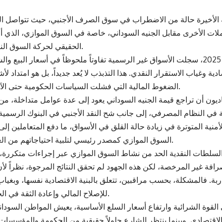
 الأخيرة حالة من الاضطراب في سوق الصرف الأجنبي، حيث تتواصل الت
ملات الأخرى مقابل الجنيه السوداني، خاصة في السوق الموازي، الذي 
الحقيقي لحركة السوق النقدي في البلاد.
اليوم الجمعة 24 أكتوبر 2025، سجلت الأسواق غير الرسمية تفاوتاً ملحوظاً في أسعار الب
دية وغياب الاستقرار النقدي. هذا التذبذب لا يُعد جديداً، بل هو امتداد ل
الضغوط المالية التي فشلت السياسات الحكومية حتى الآن في احتوائها.
ديون أن تراجع قيمة الجنيه السوداني يعود إلى عدة عوامل متداخلة، م
ة في النظام المصرفي، إلى جانب شح النقد الأجنبي في البنوك الرسمي
أمنية المتوترة في زيادة حالة القلق في الأسواق، ما دفع المتعاملين إلى
السوق الموازي كمصدر رئيسي لتلبية احتياجاتهم من العملات الصعبة.
السلطات النقدية الحد من نشاط السوق الموازي عبر إجراءات متكررة،
رافة غير المرخصة، لكن هذه الجهود لم تحقق النتائج المرجوة، نظراً لأ
ة. فالمشكلة، بحسب مراقبين، تتعلق بالبنية الاقتصادية نفسها، وبغيا
للإصلاح المالي وإعادة الثقة في الجنيه السوداني.
 القوة الشرائية وارتفاع أسعار السلع الأساسية، يعيش المواطن السود
 الاقتصادي. وبينما ينتظر الشارع حلولاً حقيقية من الحكومة والمؤسسات 