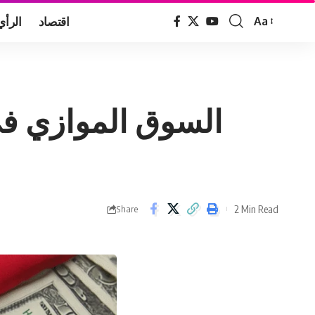
اقتصاد
الرأي
Aa
Font
Resizer
السوق الموازي في
2 Min Read
Share