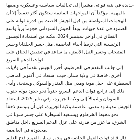
جديدة في بنية قواته، مشيراً إلى تحالفات سياسية وعسكرية وصفها
بالمهمة، مؤكداً أن المواجهات القادمة ستكون أكثر تعقيداً إلا أن
الهجمات المتواصلة من قبل الجيش قلصت من قدرة قواته على
الصمود في عدة جبهات، وبدأ الجيش السوداني هجوماً برياً واسع
النطاق في أواخر سبتمبر 2024، مكنه من استعادة الجسور
الرئيسية التي تربط أحياء العاصمة، مثل جسر الحلفايا وجسر
الفتيحاب وجسر النيل الأبيض، ما ساعد في تضييق الخناق على
قوات الدعم السريع.
إلى جانب التقدم في الخرطوم، أحرز الجيش تقدماً في ولايات
أخرى، خاصة في ولاية سنار، حيث استعاد في أكتوبر الماضي
السيطرة على جبل موية ومدن مثل الدندر والسوكي وسنجة، وأدى
ذلك إلى تراجع قوات الدعم السريع جنوباً نحو حدود دولة جنوب
السودان وشمالاً إلى ولاية الجزيرة، وفي يناير 2025، استعاد
الجيش مدينة ود مدني، عاصمة ولاية الجزيرة، قبل أن يتوسع لاحقاً
نحو محيط الخرطوم ويستعيد السيطرة على جسر سوبا في
الشرق، ما عزز من قدرته على عزل الدعم السريع داخل مناطق
محدودة في العاصمة.
قال قائد قوات العمل الخاصة في محور سنار، العميد فتح العليم