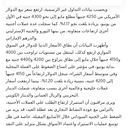
وبحسب بيانات التداول غير الرسمية، ارتفع سعر بيع الدولار
الأمريكي من 4250 جنيهاً مطلع مايو إلى نحو 4300 جنيه في الأول
من يونيو، بزيادة بلغت نحو 1.17%. كما سجلت عدة عملات أجنبية
أخرى ارتفاعات متفاوتة، من بينها اليورو والجنيه الإسترليني
والدرهم الإماراتي.
وأظهرت البيانات أن نطاق الأسعار الدنيا للدولار في السوق
الموازي ارتفع كذلك، لينتقل من مستويات تراوحت بين 4000
و4150 جنيهاً خلال مايو إلى نطاق يتراوح بين 4200 و4400 جنيه مع
بداية يونيو، في مؤشر على اتساع الضغوط على العملة المحلية.
وفي متوسط أسعار الشراء، سجل الدولار ارتفاعاً من 4150 جنيهاً
إلى 4200 جنيه، بنسبة زيادة بلغت 1.20%، بينما ارتفعت أسعار
عملات خليجية وعالمية أخرى بنسب متفاوتة، شملت الدينار
البحريني والريال العماني والدينار الكويتي.
ويرى مراقبون أن استمرار ارتفاع الطلب على العملات الأجنبية،
بالتزامن مع عودة النشاط التجاري بعد عطلة العيد، قد يزيد من
الضغط على الجنيه السوداني خلال الأسابيع المقبلة، خاصة في ظل
توسع عمليات الاستيراد واعتماد الأسواق بشكل متزايد على النقد