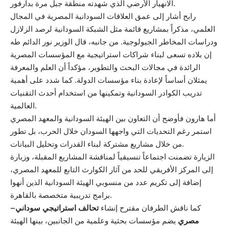
الانهيار الأرضي الذي شهدته منطقة جبل مرة بدارفور.
رابح أشار إلى عمق العلاقات السودانية المصرية في المجال
العلمي، مذكراً بمشاريع قائمة مثل الشبكة السودانية لرصد الزلازل
ودراسات المخاطر الجيولوجية. من جانبه، قال الوزير نور الدائم طه
إن بلاده تسعى لبناء شراكات استراتيجية مع المؤسسات المصرية
الرائدة في مجالات البحث والتطوير، مؤكداً أن العلم والمعرفة
يمثلان أساساً لإعادة بناء مؤسسات الدولة. كما شدد على أهمية
تدريب الكوادر السودانية وتمكينها من استخدام أحدث التقنيات
العالمية.
أما هارون فأوضح أن التعاون بين الهيئة السودانية والمعهد المصري
استمر رغم التحديات التي واجهها السودان خلال الحرب، بل تطور
من خلال مشاريع مشتركة لبناء القدرات وتحليل البيانات.
الزيارة تضمنت اجتماعاً تنسيقياً لمناقشة المشاريع المقبلة، وزيارة
إلى المركز الأفريقي للحد من آثار الكوارث التابع للمعهد المصري،
إضافة إلى تكريم عدد من منسوبي الهيئة السودانية الذين أنهوا
برامج تدريبية متخصصة بالقاهرة.
كما ناقش الطرفان مقترح إنشاء
تحالف استراتيجي سوداني–
مصري
يضم مؤسسات بحثية وعلمية من الجانبين، بينها الهيئة