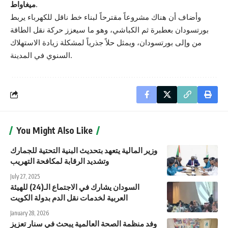
.
ميغاواط
وأضاف أن هناك مشروعاً مقترحاً لبناء خط ناقل للكهرباء يربط
بورتسودان بعطبرة ثم الكباشي، وهو ما سيعزز حركة نقل الطاقة
من وإلى بورتسودان، ويمثل حلاً جذرياً لمشكلة زيادة الاستهلاك
السنوي في المدينة.
You Might Also Like
وزير المالية يتعهد بتحديث البنية التحتية للجمارك
وتشديد الرقابة لمكافحة التهريب
July 27, 2025
السودان يشارك في الاجتماع الـ(24) للهيئة
العربية لخدمات نقل الدم بدولة الكويت
January 28, 2026
وفد منظمة الصحة العالمية يبحث في سنار تعزيز