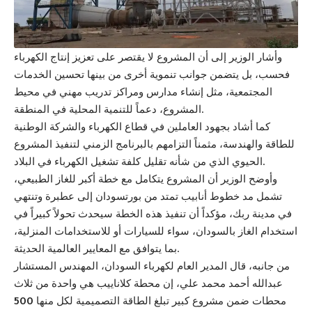
وأشار الوزير إلى أن المشروع لا يقتصر على تعزيز إنتاج الكهرباء
فحسب، بل يتضمن جوانب تنموية أخرى من بينها تحسين الخدمات
المجتمعية، مثل إنشاء مدارس ومراكز تدريب مهني في محيط
المشروع، دعماً للتنمية المحلية في المنطقة.
كما أشاد بجهود العاملين في قطاع الكهرباء والشركة الوطنية
للطاقة والهندسة، مثمناً التزامهم بالبرنامج الزمني لتنفيذ المشروع
الحيوي الذي من شأنه تقليل كلفة تشغيل الكهرباء في البلاد.
وأوضح الوزير أن المشروع يتكامل مع خطة أكبر للغاز الطبيعي،
تشمل مد خطوط أنابيب تمتد من بورتسودان إلى عطبرة وتنتهي
في مدينة ربك، مؤكداً أن تنفيذ هذه الخطة سيحدث تحولاً كبيراً في
استخدام الغاز بالسودان، سواء للسيارات أو للاستخدامات المنزلية،
بما يتوافق مع المعايير العالمية الحديثة.
من جانبه، قال المدير العام لكهرباء السودان، المهندس المستشار
عبدالله أحمد محمد علي، إن محطة كلاناييب هي واحدة من ثلاث
محطات ضمن مشروع كبير تبلغ الطاقة التصميمية لكل منها
500