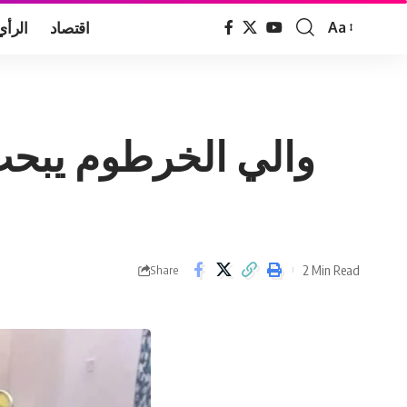
اقتصاد
الرأي
Aa
Font
Resizer
والي الخرطوم يبحث
2 Min Read
Share