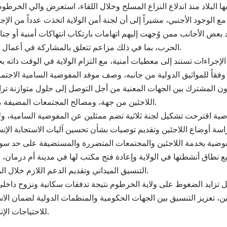
 البلاد منذ اندلاع النزاع المسلح وخلال اللقاء، استعرض والي الخرطو
مع الوجود الأجنبي، مشيراً إلى أن لجنة أمن الولاية اتخذت عدداً من الإ
د بعض الأجانب ممن وُجهت إليهم اتهامات بارتكاب انتهاكات أمنية أو جنا
الحرب، بما في ذلك مزاعم تتعلق بالمشاركة في أعمال العنف والنهب.
الإجراءات تستند إلى معطيات أمنية، مع التزام الولاية في الوقت ذاته بح
فقاً للمواثيق الدولية من جانبه، وصف موفد المفوضية السامية الاجتماع
اون المشترك بين الجهات المعنية من أجل التوصل إلى حلول متوازنة تر
اللاجئين من جهة، ومصالح المجتمعات المضيفة من جهة أخرى.
ية اقترحت تشكيل لجنة ثلاثية تضم ممثلين عن المفوضية السامية، ول
اسة أوضاع اللاجئين وتقديم توصيات بشأن تحسين آليات الاستجابة الإنسا
مفوضية بخدمة اللاجئين والمجتمعات المتضررة والمستضيفة على حد سوا
ع نطاق أنشطتها في الولاية وإعادة فتح مكتب لها في مدينة أم درمان،
التنسيق الميداني وتقديم الدعم اللازم خلال المرحلة المقبلة.
ظل تزايد الضغوط على ولاية الخرطوم نتيجة تدفقات سكانية ونزوح داخل
تعزيز التنسيق بين الجهات الحكومية والمنظمات الدولية لضمان الاست
للاحتياجات الإنسانية والأمنية.