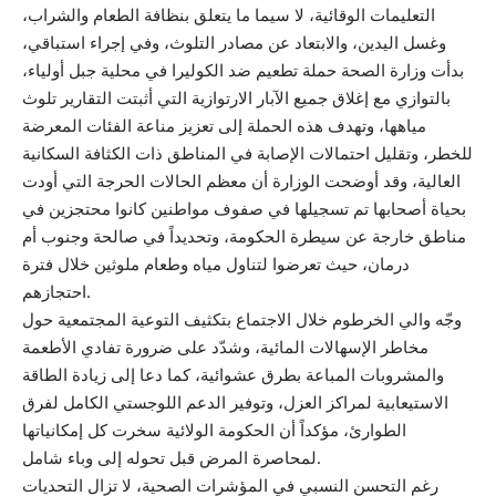
التعليمات الوقائية، لا سيما ما يتعلق بنظافة الطعام والشراب،
وغسل اليدين، والابتعاد عن مصادر التلوث، وفي إجراء استباقي،
بدأت وزارة الصحة حملة تطعيم ضد الكوليرا في محلية جبل أولياء،
بالتوازي مع إغلاق جميع الآبار الارتوازية التي أثبتت التقارير تلوث
مياهها، وتهدف هذه الحملة إلى تعزيز مناعة الفئات المعرضة
للخطر، وتقليل احتمالات الإصابة في المناطق ذات الكثافة السكانية
العالية، وقد أوضحت الوزارة أن معظم الحالات الحرجة التي أودت
بحياة أصحابها تم تسجيلها في صفوف مواطنين كانوا محتجزين في
مناطق خارجة عن سيطرة الحكومة، وتحديداً في صالحة وجنوب أم
درمان، حيث تعرضوا لتناول مياه وطعام ملوثين خلال فترة
احتجازهم.
وجّه والي الخرطوم خلال الاجتماع بتكثيف التوعية المجتمعية حول
مخاطر الإسهالات المائية، وشدّد على ضرورة تفادي الأطعمة
والمشروبات المباعة بطرق عشوائية، كما دعا إلى زيادة الطاقة
الاستيعابية لمراكز العزل، وتوفير الدعم اللوجستي الكامل لفرق
الطوارئ، مؤكداً أن الحكومة الولائية سخرت كل إمكانياتها
لمحاصرة المرض قبل تحوله إلى وباء شامل.
رغم التحسن النسبي في المؤشرات الصحية، لا تزال التحديات