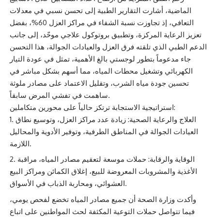
الماضية، أشارت التقارير الطبية إلى تحسن نسبي في معدلات
التعافي، إذ تجاوزت نسبة الشفاء في مراكز العزل 60%، بفضل
تعزيز الرعاية المركزة، وتطبيق بروتوكول علاجي موحّد، إلى جانب
الدعم الطبي الذي تلقته فرق العزل والعيادات الجوالة، هذا التحسن
جاء مدعوماً بتطور لوجستي بالغ الأهمية، تمثل في عودة التيار
الكهربائي وتشغيل محطات المياه، مما أسهم بشكل مباشر في
تحسين جودة مياه الشرب، وتقليل الاعتماد على مصادر ملوثة
ساهمت في تفشي المرض سابقاً.
استراتيجية الاستجابة ترتكز حالياً على محورين متكاملين:
العلاج والرعاية الصحية: زيادة عدد مراكز العزل، وتوسيع نطاق
العيادات الجوالة في المناطق الطرفية، وتوفير الأدوية والمحاليل
اللازمة.
الوقاية والرقابة: حملات موسعة لتعقيم مصادر المياه، مراقبة
الأغذية والمشروبات المعروضة للبيع، إغلاق الكمائن ومراكز البيع
العشوائي، ومحاربة الذباب في الأسواق.
وأكدت وزارة الصحة أن جميع مصادر المياه تخضع لفحص يومي،
فيما تتواصل حملات التوعية المكثفة لحث المواطنين على اتباع