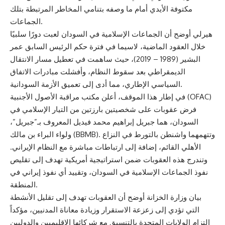
مكتوفة الأيدي أمام ما وصفه بتنامي المخاطر المرتبطة بتلك
الجماعات.
هيرلي أوضح أن الجماعات الإسلامية في السودان لعبت دورًا سلبيًا
خلال العقود الماضية، لاسيما في فترة حكم الرئيس السابق عمر
البشير (1989 – 2019)، حيث ساهمت في تعطيل مسار الانتقال
الديمقراطي بعد سقوط النظام، وأفشلت مبادرات الاتفاق
السياسي الإطاري، مما أدى إلى تعميق الأزمة السودانية.
في إطار هذا الموقف، أعلن مكتب مراقبة الأصول الأجنبية (OFAC)
فرض عقوبات على شخصيتين بارزتين من التيار الإسلامي في
السودان، هما جبريل إبراهيم محمد فيديل المعروف بـ”جبريل”،
ولواء البراء بن مالك (BBMB). وتتهمهما واشنطن بالتورط في النزاع
الأهلي القائم، إضافة إلى ارتباطات مباشرة مع النظام الإيراني.
وتندرج هذه العقوبات ضمن استراتيجية أمريكية تهدف إلى تقليص
نفوذ الجماعات الإسلامية في السودان، وتقييد أي نفوذ إيراني في
المنطقة.
بيان وزارة الخزانة أوضح أن العقوبات تهدف إلى تقليل الأنشطة
التي تؤدي إلى زعزعة الاستقرار وزيادة معاناة المدنيين، مؤكداً
التزام الولايات المتحدة بالتنسيق مع شركائها الإقليميين والدوليين