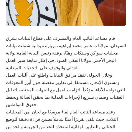
قام مساعد النائب العام والمشرف على قطاع النيابات بشرق
السودان، مولانا د. عامر محمد إبراهيم، بزيارة ميدانية شملت نيابات
محليات سواكن وسنكات وهيّا، برفقة رئيس النيابة العامة بولاية
البحر الأحمر، مولانا الفكي الضوء، في إطار متابعة سير العمل
العدلي والوقوف على التحديات الميدانية.
وخلال الجولة، تفقد مرافق النيابات واطلع على آليات العمل
ومستوى الإنجاز، مستمعًا إلى تقارير مفصلة حول أبرز المعوقات
التي تواجه الأداء، مؤكداً التزامه بالعمل مع الجهات المختصة لتذليل
العقبات وضمان تسريع الإجراءات العدلية بما يحقق العدالة ويحفظ
حقوق المواطنين.
وعقد مساعد النائب العام لقاءً موسعًا مع لجان أمن المحليات
الثلاث، حيث تلقى تقريرًا أمنيًا شاملاً تضمن قراءة دقيقة للوضع
الجنائي والتدابير الوقائية المتخذة للحد من الجريمة والحد من