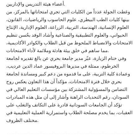
أعضاء هيئة التدريس والإداريين.
وغطت الجولة عدداً من الكليات التي تجري امتحاناتها بالمركز، من
بينها كليات الطب البيطري، علوم الحاسوب والرياضيات، القانون،
العلوم الإنسانية، الهندسة، التربية، الزراعة، العلوم الإدارية، الإنتاج
الحيواني، والعلوم التطبيقية والصناعية وأشاد الوفد بحُسن تنظيم
الامتحانات والانضباط الملحوظ من قبل الطلاب والكوادر الأكاديمية،
مما ساهم في خلق بيئة هادئة وملائمة لأداء الامتحانات.
وفي ختام الزيارة، عبّر مدير جامعة بحري عن بالغ تقديره لجامعة
الخرطوم، ممثلة في مديرها البروفيسور عماد الدين عرديب،
وعمادة كلية التربية، على ما قدموه من دعم كبير ومساندة لجامعة
بحري خلال فترة الامتحانات، مؤكداً أن هذا التعاون يعكس روح
التضامن والمسؤولية المشتركة بين مؤسسات التعليم العالي في
السودان، رغم التحديات الراهنة وأشار إلى أن مثل هذه المبادرات
تؤكد أن الجامعات السودانية قادرة على التكاتف والتغلب على
العقبات، بما يخدم مصلحة الطلاب واستمرارية العملية التعليمية في
مختلف الظروف.