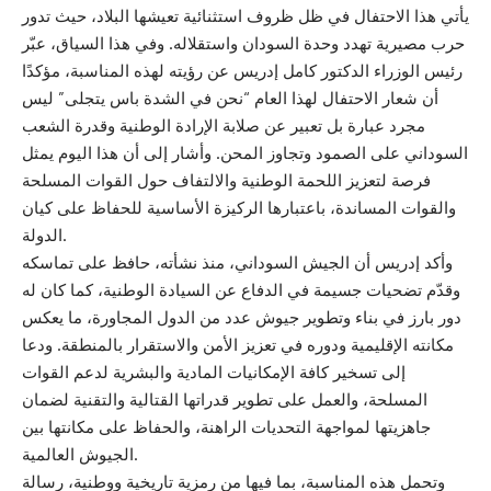
يأتي هذا الاحتفال في ظل ظروف استثنائية تعيشها البلاد، حيث تدور
حرب مصيرية تهدد وحدة السودان واستقلاله. وفي هذا السياق، عبّر
رئيس الوزراء الدكتور كامل إدريس عن رؤيته لهذه المناسبة، مؤكدًا
أن شعار الاحتفال لهذا العام “نحن في الشدة باس يتجلى” ليس
مجرد عبارة بل تعبير عن صلابة الإرادة الوطنية وقدرة الشعب
السوداني على الصمود وتجاوز المحن. وأشار إلى أن هذا اليوم يمثل
فرصة لتعزيز اللحمة الوطنية والالتفاف حول القوات المسلحة
والقوات المساندة، باعتبارها الركيزة الأساسية للحفاظ على كيان
الدولة.
وأكد إدريس أن الجيش السوداني، منذ نشأته، حافظ على تماسكه
وقدّم تضحيات جسيمة في الدفاع عن السيادة الوطنية، كما كان له
دور بارز في بناء وتطوير جيوش عدد من الدول المجاورة، ما يعكس
مكانته الإقليمية ودوره في تعزيز الأمن والاستقرار بالمنطقة. ودعا
إلى تسخير كافة الإمكانيات المادية والبشرية لدعم القوات
المسلحة، والعمل على تطوير قدراتها القتالية والتقنية لضمان
جاهزيتها لمواجهة التحديات الراهنة، والحفاظ على مكانتها بين
الجيوش العالمية.
وتحمل هذه المناسبة، بما فيها من رمزية تاريخية ووطنية، رسالة