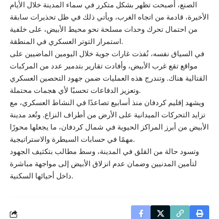
الصنع، أصبحت تظهر بشكل متكرر في سماء المدينة خلال الأيام
الأخيرة، قادمة من اتجاه الغرب، ويأتي ذلك في ظل تحذيرات سابقة
من احتمال تحرك وحدات مسلحة نحو محيط الأبيض، على خلفية
استمرار التوتر العسكري في المنطقة.
في السياق نفسه، نُفذت غارات جوية خلال اليومين الماضيين على
مواقع تقع غرب الأبيض، وأفادت تقارير بتدمير عدد من المركبات
القتالية هناك. وتندرج هذه العمليات ضمن جهود التحصين العسكري
وتعزيز الدفاعات تحسبًا لأي هجمات محتملة.
ويشهد إقليم كردفان منذ أسابيع تصاعدًا في النشاط العسكري، مع
تزايد التحركات الميدانية على الأرض من أطراف النزاع. وتُعد مدينة
الأبيض من أبرز المراكز الحيوية في شمال كردفان، ما يجعلها محورًا
مهمًا في حسابات السيطرة والاستراتيجية.
وتسود حالة من القلق في المدينة، وسط مطالب بتكثيف الجهود
لتأمين المدنيين وضمان عدم انزلاق الأبيض إلى مواجهة مباشرة
داخل أحيائها السكنية.