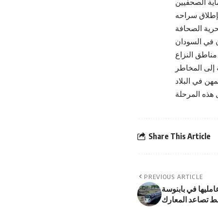
ن (IFJ)، اعتقال معمر إبراهيم،
بإطلاق سراحه
يع في أبريل 2023، أصبح الصحفيون في السودان
 إلى المخاطر
هن في البلاد
Share This Article
PREVIOUS ARTICLE
لسودان تنعى 14 من عامليها في بابنوسة
 تصاعد المعارك