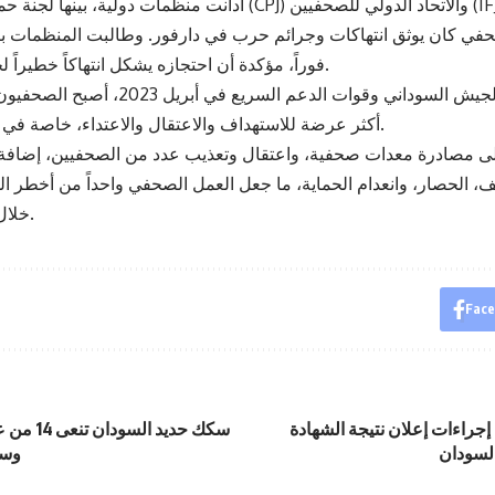
أدانت منظمات دولية، بينها لجنة حماية الصحفيين (CPJ) والاتحاد الدولي للصحفيي
لصحفي كان يوثق انتهاكات وجرائم حرب في دارفور. وطالبت المنظمات 
فوراً، مؤكدة أن احتجازه يشكل انتهاكاً خطيراً لحرية الصحافة.
ومنذ اندلاع الحرب بين الجيش السوداني وقوات الدعم السر
أكثر عرضة للاستهداف والاعتقال والاعتداء، خاصة في مناطق النزاع.
 إلى مصادرة معدات صحفية، واعتقال وتعذيب عدد من الصحفيين، إضافة
ف، الحصار، وانعدام الحماية، ما جعل العمل الصحفي واحداً من أخطر الم
خلال هذه المرحلة.
Fac
جراءات إعلان نتيجة الشهادة
سكك حديد ا
وسط