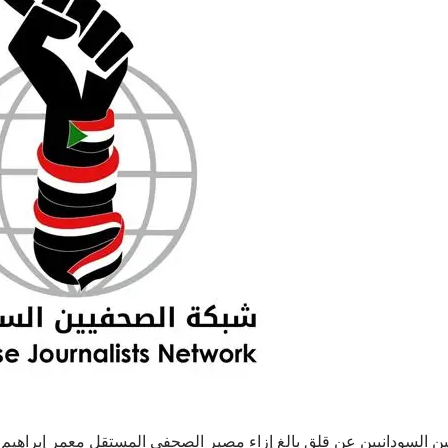
 السودانيين عن قلق بالغ إزاء مصير الصحفي المستقل معمر إبراهيم، 