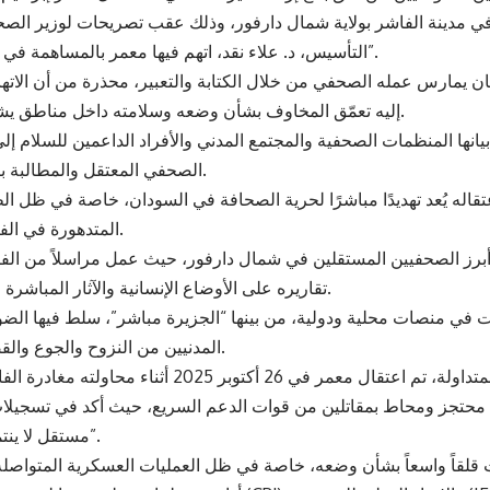
ي مدينة الفاشر بولاية شمال دارفور، وذلك عقب تصريحات لوزير الص
التأسيس، د. علاء نقد، اتهم فيها معمر بالمساهمة في “تأجيج الحرب”.
ن يمارس عمله الصحفي من خلال الكتابة والتعبير، محذرة من أن الاته
إليه تعمّق المخاوف بشأن وضعه وسلامته داخل مناطق يشتد فيها النزاع.
نها المنظمات الصحفية والمجتمع المدني والأفراد الداعمين للسلام إل
الصحفي المعتقل والمطالبة بإطلاق سراحه.
قاله يُعد تهديدًا مباشرًا لحرية الصحافة في السودان، خاصة في ظل ال
المتدهورة في الفاشر ومحيطها.
أبرز الصحفيين المستقلين في شمال دارفور، حيث عمل مراسلاً من ال
تقاريره على الأوضاع الإنسانية والآثار المباشرة للنزاع المسلح.
ات في منصات محلية ودولية، من بينها “الجزيرة مباشر”، سلط فيها الضو
المدنيين من النزوح والجوع والقصف المستمر.
ووفقاً للمعلومات المتداولة، تم اعتقال معمر في 26 أكتوبر 2025 أ
محتجز ومحاط بمقاتلين من قوات الدعم السريع، حيث أكد في تسجيلا
مستقل لا ينتمي لأي فصيل”.