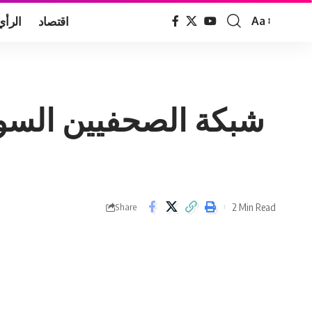
اقتصاد
الرأي
Aa
Font
Resizer
شبكة الصحفيين السود
2 Min Read
Share