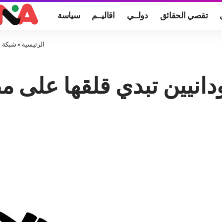
تقصي الحقائق
دولــي
اقاليــم
سياسة
الرئيسية
»
شبكة ا
انيين تبدي قلقها على 