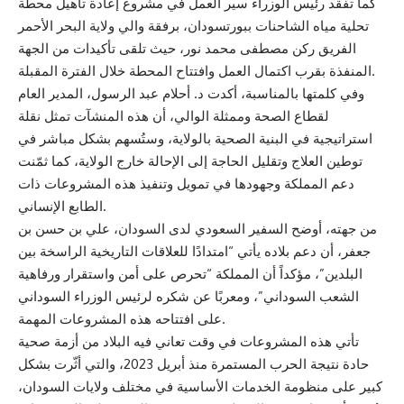
كما تفقد رئيس الوزراء سير العمل في مشروع إعادة تأهيل محطة
تحلية مياه الشاحنات ببورتسودان، برفقة والي ولاية البحر الأحمر
الفريق ركن مصطفى محمد نور، حيث تلقى تأكيدات من الجهة
المنفذة بقرب اكتمال العمل وافتتاح المحطة خلال الفترة المقبلة.
وفي كلمتها بالمناسبة، أكدت د. أحلام عبد الرسول، المدير العام
لقطاع الصحة وممثلة الوالي، أن هذه المنشآت تمثل نقلة
استراتيجية في البنية الصحية بالولاية، وستُسهم بشكل مباشر في
توطين العلاج وتقليل الحاجة إلى الإحالة خارج الولاية، كما ثمّنت
دعم المملكة وجهودها في تمويل وتنفيذ هذه المشروعات ذات
الطابع الإنساني.
من جهته، أوضح السفير السعودي لدى السودان، علي بن حسن بن
جعفر، أن دعم بلاده يأتي “امتدادًا للعلاقات التاريخية الراسخة بين
البلدين”، مؤكداً أن المملكة “تحرص على أمن واستقرار ورفاهية
الشعب السوداني”، ومعربًا عن شكره لرئيس الوزراء السوداني
على افتتاحه هذه المشروعات المهمة.
تأتي هذه المشروعات في وقت تعاني فيه البلاد من أزمة صحية
حادة نتيجة الحرب المستمرة منذ أبريل 2023، والتي أثّرت بشكل
كبير على منظومة الخدمات الأساسية في مختلف ولايات السودان،