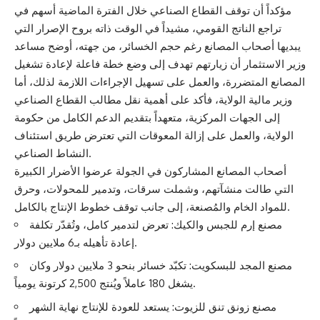
مؤكداً أن توقف القطاع الصناعي خلال الفترة الماضية أسهم في
تراجع الناتج القومي، مشيداً في الوقت ذاته بروح الإصرار التي
يبديها أصحاب المصانع رغم حجم الخسائر، من جهته، أوضح مساعد
وزير الاستثمار أن زيارتهم تهدف إلى وضع خطة فاعلة لإعادة تشغيل
المصانع المتضررة، والعمل على تسهيل الإجراءات اللازمة لذلك، أما
وزير مالية الولاية، فأكد على أهمية نقل مطالب القطاع الصناعي
إلى الجهات المركزية، متعهداً بتقديم الدعم الكامل من حكومة
الولاية، والعمل على إزالة المعوقات التي تعترض طريق استئناف
النشاط الصناعي.
أصحاب المصانع المشاركون في الجولة عرضوا الأضرار الكبيرة
التي طالت منشآتهم، وشملت سرقات، وتدمير للمحولات، وحرق
للمواد الخام والمُصنعة، إلى جانب توقف خطوط الإنتاج بالكامل.
مصنع إرم للجبس والكيك: تعرض لتدمير كامل، وتُقدّر تكلفة
إعادة تأهيله بـ6 ملايين دولار.
مصنع المجد للبسكويت: تكبّد خسائر بنحو 3 ملايين دولار وكان
يشغل 180 عاملاً ويُنتج 2,500 كرتونة يومياً.
مصنع زونق تنق للزيوت: يستعد للعودة للإنتاج نهاية الشهر