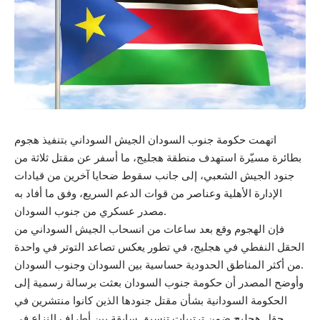
اتهمت حكومة جنوب السودان الجيش السوداني بتنفيذ هجوم
بطائرة مسيّرة استهدف منطقة هجليج، ما أسفر عن مقتل ثلاثة من
جنود الجيش الشعبي، إلى جانب سقوط ضحايا آخرين من قيادات
الإدارة الأهلية وعناصر من قوات الدعم السريع، وفق ما أفاد به
مصدر عسكري من جنوب السودان.
فإن الهجوم وقع بعد ساعات من انسحاب الجيش السوداني من
الحقل النفطي في هجليج، في تطور يعكس تصاعد التوتر في واحدة
من أكثر المناطق الحدودية حساسية بين السودان وجنوب السودان.
وأوضح المصدر أن حكومة جنوب السودان بعثت برسالة رسمية إلى
الحكومة السودانية بشأن مقتل جنودها الذين كانوا منتشرين في
حقل هجليج ضمن ترتيبات تنسيق سابقة بين أطراف النزاع في