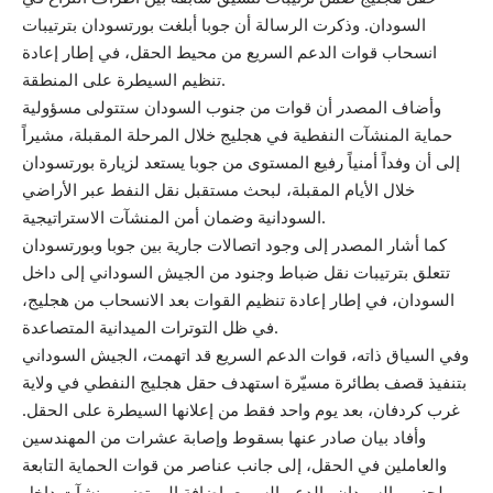
السودان. وذكرت الرسالة أن جوبا أبلغت بورتسودان بترتيبات
انسحاب قوات الدعم السريع من محيط الحقل، في إطار إعادة
تنظيم السيطرة على المنطقة.
وأضاف المصدر أن قوات من جنوب السودان ستتولى مسؤولية
حماية المنشآت النفطية في هجليج خلال المرحلة المقبلة، مشيراً
إلى أن وفداً أمنياً رفيع المستوى من جوبا يستعد لزيارة بورتسودان
خلال الأيام المقبلة، لبحث مستقبل نقل النفط عبر الأراضي
السودانية وضمان أمن المنشآت الاستراتيجية.
كما أشار المصدر إلى وجود اتصالات جارية بين جوبا وبورتسودان
تتعلق بترتيبات نقل ضباط وجنود من الجيش السوداني إلى داخل
السودان، في إطار إعادة تنظيم القوات بعد الانسحاب من هجليج،
في ظل التوترات الميدانية المتصاعدة.
وفي السياق ذاته، قوات الدعم السريع قد اتهمت، الجيش السوداني
بتنفيذ قصف بطائرة مسيّرة استهدف حقل هجليج النفطي في ولاية
غرب كردفان، بعد يوم واحد فقط من إعلانها السيطرة على الحقل.
وأفاد بيان صادر عنها بسقوط وإصابة عشرات من المهندسين
والعاملين في الحقل، إلى جانب عناصر من قوات الحماية التابعة
لجنوب السودان والدعم السريع، إضافة إلى تضرر منشآت داخل