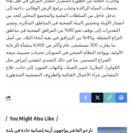
وحذّرت اللجنة من خطورة استمرار انتشار المرض في ظل بقاء
تجمعات المياه الراكدة وغياب برامج الرش الوقائي، داعية إلى
تدخل عاجل من السلطات المعنية والمجتمع المحلي للحد من
انتشار الأوبئة وتحسين البيئة الصحية في المناطق المتأثرة، وتشير
التقديرات إلى توقف نحو 80% من المرافق الصحية في مناطق
النزاع النشطة، و45% من المرافق في بقية أنحاء البلاد، من أصل
ما يقارب 300 مستشفى عام وأكثر من 6,000 منشأة للرعاية
الأولية، ويواجه النظام الصحي في السودان تحديات جسيمة نتيجة
الصراع المستمر، بما في ذلك التصدي لتفشي أمراض مثل
الكوليرا، الملاريا، حمى الضنك، والتهاب العيون، إلى جانب علاج
المصابين جراء الأعمال القتالية والظروف المعيشية المتدهورة.
You Might Also Like
نازحو الفاشر يواجهون أزمة إنسانية حادة في بلدة