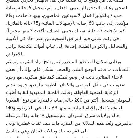
الصحي وغياب التدخل الرسمي الفعال، وتم تسجيل 15 حالة إصابة
جديدة بالكوليرا خلال الأسبوعين الماضيين، بينها 5 حالات وفاة
مؤكدة، إلى جانب 60 إصابة بالإسهالات المائية و75 حالة بالملاريا،
كما سُجلت 47 حالة اشتباه بحمى الضنك، تأكدت 3 منها مخبرياً،
في وقت تعاني فيه المرافق الصحية من نقص حاد في الأدوية
والمحاليل والكوادر الطبية، إضافة إلى غياب أدوات مكافحة نواقل
الأمراض.
ويعاني سكان المناطق المتضررة من شح مياه الشرب وتراكم
النفايات، ما فاقم الوضع البيئي والصحي بشكل عام، وإلى أن بعض
الأحياء المتأثرة باتت في وضع يُصنّف كمناطق منكوبة، مع وجود
صعوبات في تنقّل المرضى والكوادر الطبية، ما يعيق جهود تقديم
الرعاية الصحية العاجلة، وقالت اللجنة التمهيدية لنقابة أطباء
السودان بتسجيل أكثر من 200 حالة إصابة بالملاريا من نوع “الملاريا
الحبشية” خلال الأيام الماضية، منها 68 حالة في الخرطوم و140
حالة بولايات شرق السودان، مع تسجيل 19 حالة وفاة مرتبطة
بالمرض، وتُعد هذه السلالة من الملاريا ذات مضاعفات خطيرة تؤدي
إلى فقر دم حاد وحالات فقدان وعي مفاجئ.