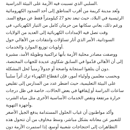
السلبي الذي تسببت فيه الأزمة على البيئة الدراسية.
وتُعد مدينة كريمة من أقرب المناطق إلى أحد السدود الكهرومائية
الرئيسية في البلاد، حيث تبعد نحو 27 كيلومتراً فقط عن موقع السد.
ورغم ذلك، يعاني سكانها من حرمان كامل من التيار الكهربائي، في
وقت تصل فيه الإمدادات الكهربائية إلى العديد من الولايات
السودانية، الأمر الذي أثار تساؤلات وانتقادات من الأهالي حول
أولويات توزيع الموارد والخدمات.
ووصفت مصادر محلية الأزمة بأنها تراكمية وطويلة الأمد، مشيرة
إلى أن الأهالي قدّموا في السابق شكاوى عديدة للجهات المختصة،
دون أن يتلقوا استجابة واضحة أو جدولاً زمنياً لحل المشكلة.
وبحسب معلمين وأولياء أمور، فإن انقطاع الكهرباء ترك أثراً سلبياً
على البيئة التعليمية، حيث اضطر عدد من المدارس إلى تقليص
ساعات الدراسة أو إيقافها في بعض الحالات، خاصة في ظل درجات
حرارة مرتفعة ونقص الخدمات الأساسية الأخرى مثل مياه الشرب
وأجهزة التهوية.
وأكد مواطنون أن غياب الحلول المستدامة يدفع الجيل الأصغر
للتعبير عن معاناته بشكل مباشر، وسط مخاوف من أن تتحول هذه
التظاهرات إلى احتجاجات شعبية أوسع، إذا استمرت الأزمة دون