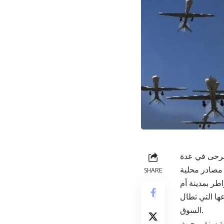
جرحى في عدة
SHARE
مواطر بمدينة أم
عها التي تطال
السوق.
ة سنقو، حيث