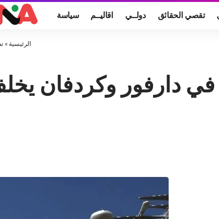
تقصي الحقائق
دولــي
اقاليــم
سياسة
الرئيسية
»
تص
ي دارفور وكردفان يخ