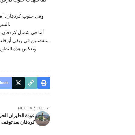
وفي جنوب كردفان، أص
السريع والحركة الشعبية، واستهدف الحامية العسكرية من الجهة الشمالية الغربية للمدينة.
أما في شمال كردفان، ف
منفصلين في ريفي أبوقلب بمحلية أبوزبد، وسط اتهامات لعناصر من قوات الدعم السريع بالوقوف وراء الحادثة.
وتعكس هذه التطورا
ebook
NEXT ARTICLE
عودة الطيران الح
كردفان بعد توقف 