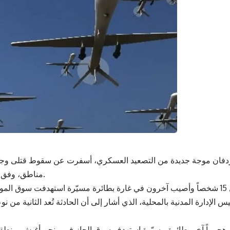
كردفان موجة جديدة من التصعيد العسكري، أسفرت عن سقوط قتلى و
مناطق، وفق مصادر محلية.
وفي وسط دارفور، قُتل 15 شخصاً وأصيب آخرون في غارة بطائرة مسيّرة استهدفت سوق ال
الإدارة المدنية بالمحلية، الذي أشار إلى أن الحادثة تُعد الثانية من نو
هجوماً آخر بطائرة مسيّرة استهدف سوق الجاز في منجم أغبش بمنطق