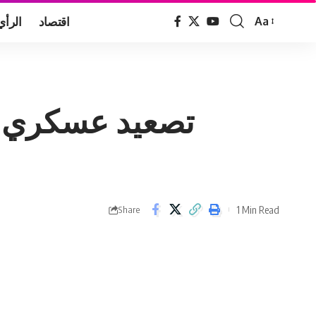
اقتصاد
الرأي
Aa
Font
Resizer
تصعيد عسكري ف
1 Min Read
Share