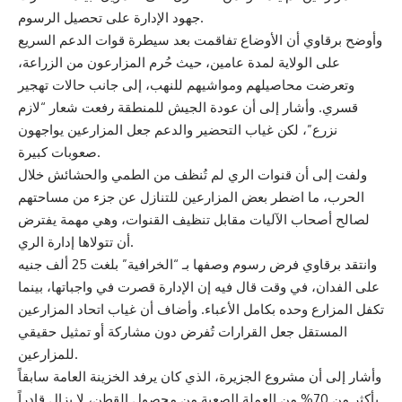
جهود الإدارة على تحصيل الرسوم.
وأوضح برقاوي أن الأوضاع تفاقمت بعد سيطرة قوات الدعم السريع
على الولاية لمدة عامين، حيث حُرم المزارعون من الزراعة،
وتعرضت محاصيلهم ومواشيهم للنهب، إلى جانب حالات تهجير
قسري. وأشار إلى أن عودة الجيش للمنطقة رفعت شعار “لازم
نزرع”، لكن غياب التحضير والدعم جعل المزارعين يواجهون
صعوبات كبيرة.
ولفت إلى أن قنوات الري لم تُنظف من الطمي والحشائش خلال
الحرب، ما اضطر بعض المزارعين للتنازل عن جزء من مساحتهم
لصالح أصحاب الآليات مقابل تنظيف القنوات، وهي مهمة يفترض
أن تتولاها إدارة الري.
وانتقد برقاوي فرض رسوم وصفها بـ “الخرافية” بلغت 25 ألف جنيه
على الفدان، في وقت قال فيه إن الإدارة قصرت في واجباتها، بينما
تكفل المزارع وحده بكامل الأعباء. وأضاف أن غياب اتحاد المزارعين
المستقل جعل القرارات تُفرض دون مشاركة أو تمثيل حقيقي
للمزارعين.
وأشار إلى أن مشروع الجزيرة، الذي كان يرفد الخزينة العامة سابقاً
بأكثر من 70% من العملة الصعبة من محصول القطن، لا يزال قادراً