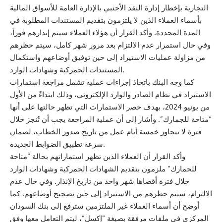
التجارية بإخطار إدارة النقد الأجنبي بالإدارة العامة للأسواق المالية
بأسماء العملاء الذين لا يلتزمون بتقديم المستندات المطلوبة في
المدة المحددة. وأكد القرار أن هؤلاء العملاء سيتم إنذارهم فوراً،
وفي حال استمرار عدم الالتزام بعد مرور شهر كامل، سيتم حظرهم
من مزاولة عمليات الاستيراد إلى حين توفيق أوضاعهم واستكمال
المستندات الجمركية وشهادات الوارد.
كما وجه البنك باتخاذ إجراءات عملية تشمل مراجعة استمارات
الاستيراد في نظام الصادر والوارد الإلكتروني، وذلك ابتداءً من الأول
من يونيو 2024، بهدف حصر الاستمارات التي تظهر حالتها على أنها
“متاحة للجمارك”. وأشار إلى أن عملية المراجعة يجب أن تُنجز خلال
فترة لا تتجاوز خمسة أيام عمل من تاريخ صدور الخطاب، لضمان
سرعة تطبيق الضوابط الجديدة.
وأكد القرار أن العملاء الذين تظهر استماراتهم بحالة “متاحة
للجمارك” ملزمون بتقديم الشهادات الجمركية وشهادات الوارد
خلال فترة أقصاها شهر واحد من تاريخ الإنذار. وفي حال عدم
الالتزام، سيتم حظرهم من الاستيراد إلى حين تصحيح أوضاعهم. كما
أوضح أن أسماء العملاء غير الملتزمين سترفع إلى بنك السودان
المركزي في ملفات مرفقة بصيغة “إكسل”، ليتم التعامل معها وفق