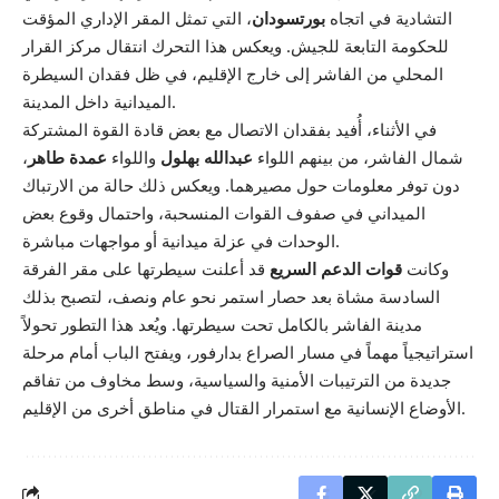
التشادية في اتجاه
بورتسودان
، التي تمثل المقر الإداري المؤقت
للحكومة التابعة للجيش. ويعكس هذا التحرك انتقال مركز القرار
المحلي من الفاشر إلى خارج الإقليم، في ظل فقدان السيطرة
الميدانية داخل المدينة.
في الأثناء، أُفيد بفقدان الاتصال مع بعض قادة القوة المشتركة
شمال الفاشر، من بينهم اللواء
عبدالله بهلول
واللواء
عمدة طاهر
،
دون توفر معلومات حول مصيرهما. ويعكس ذلك حالة من الارتباك
الميداني في صفوف القوات المنسحبة، واحتمال وقوع بعض
الوحدات في عزلة ميدانية أو مواجهات مباشرة.
وكانت
قوات الدعم السريع
قد أعلنت سيطرتها على مقر الفرقة
السادسة مشاة بعد حصار استمر نحو عام ونصف، لتصبح بذلك
مدينة الفاشر بالكامل تحت سيطرتها. ويُعد هذا التطور تحولاً
استراتيجياً مهماً في مسار الصراع بدارفور، ويفتح الباب أمام مرحلة
جديدة من الترتيبات الأمنية والسياسية، وسط مخاوف من تفاقم
الأوضاع الإنسانية مع استمرار القتال في مناطق أخرى من الإقليم.