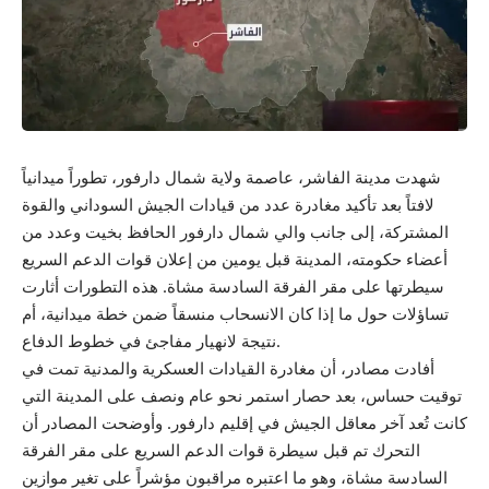
شهدت مدينة الفاشر، عاصمة ولاية شمال دارفور، تطوراً ميدانياً
لافتاً بعد تأكيد مغادرة عدد من قيادات الجيش السوداني والقوة
المشتركة، إلى جانب والي شمال دارفور الحافظ بخيت وعدد من
أعضاء حكومته، المدينة قبل يومين من إعلان قوات الدعم السريع
سيطرتها على مقر الفرقة السادسة مشاة. هذه التطورات أثارت
تساؤلات حول ما إذا كان الانسحاب منسقاً ضمن خطة ميدانية، أم
نتيجة لانهيار مفاجئ في خطوط الدفاع.
أفادت مصادر، أن مغادرة القيادات العسكرية والمدنية تمت في
توقيت حساس، بعد حصار استمر نحو عام ونصف على المدينة التي
كانت تُعد آخر معاقل الجيش في إقليم دارفور. وأوضحت المصادر أن
التحرك تم قبل سيطرة قوات الدعم السريع على مقر الفرقة
السادسة مشاة، وهو ما اعتبره مراقبون مؤشراً على تغير موازين