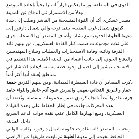
القوى في المنطقة، وربما يعكس قراراً استراتيجياً بإعادة التموضع
بدلاً من الاستمرار في الدفاع عن المدينة.
مصدر عسكري أكد أن القوة المنسحبة من الفاشر وصلت إلى بلدة
كرنوي
شمال غرب المدينة، بينما توجه والي شمال دارفور إلى
مدينة الطينة
الحدودية مع تشاد. وأضاف المصدر أن الانسحاب جرى
على ثلاث مجموعات ضمت كبار القادة العسكريين، من بينهم قائد
الفرقة ونائبه، وقادة الاستخبارات والعمليات وسلاح المهندسين
والدفاع الجوي، إلى جانب أعضاء من اللجنة الأمنية. هذا التنظيم في
الانسحاب يشير إلى احتمال وجود خطة مسبقة لإعادة الانتشار في
مناطق يُعتقد أنها أكثر أمناً.
ذكرت المصادر أن قادة السيطرة الميدانية، ومن بينهم الفريق
جمعة
حقار
والفريق
التجاني ضهيب
والفريق
عبود آدم خاطر
واللواء
حامد
جزم
، غادروا أيضاً باتجاه كرنوي ضمن مجموعات منفصلة. ويُعتقد أن
هذه التحركات جاءت في إطار الحفاظ على وحدة القيادة
العسكرية، ومنع انهيارها الكامل عقب تقدم قوات الدعم السريع
داخل المدينة.
وبحسب المصدر ذاته، غادرت حكومة شمال دارفور، برئاسة الوالي
الحافظ بخيت، إلى مدينة
الطينة
ثم تابعت طريقها عبر الأراضي