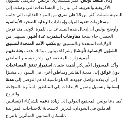
وقال
مسعد بولس
، كبير مستشاري الرئيس الأمريكي للشؤون
الأفريقية والعربية، في بيان، إن المساعدات التي وصلت إلى
المدينة شملت أكثر من
1.3 طن متري
من المواد الغذائية، إلى جانب
.
مستلزمات تنقية المياه
وإمدادات
الرعاية الصحية الأساسية
وأوضح بولس أن إدخال هذه المساعدات، للمرة الأولى منذ فرض
الحصار، جاء نتيجة
مفاوضات استمرت عدة أشهر
، بتسهيل من
الولايات المتحدة وبالتنسيق مع
مكتب الأمم المتحدة لتنسيق
الشؤون الإنسانية (أوتشا)
وشركاء دوليين، وذلك عقب
بعثة تقييم
زارت المنطقة في أواخر ديسمبر الماضي.
أممية
وأكد المسؤول الأمريكي أهمية ضمان
استمرار تدفق المساعدات
دون عوائق
إلى مدينة الفاشر ومناطق أخرى في السودان، مشيرًا
إلى أن بلاده تواصل جهودها الدبلوماسية لدعم التوصل إلى
هدنة
إنسانية
وتسهيل وصول الإمدادات إلى المناطق المتأثرة بالمجاعة
والنزوح.
كما دعا بولس المجتمع الدولي إلى
زيادة دعمه
للشركاء الإنسانيين
العاملين في السودان، لتعزيز الاستجابة للاحتياجات المتزايدة
للسكان المدنيين المتأثرين بالنزاع.