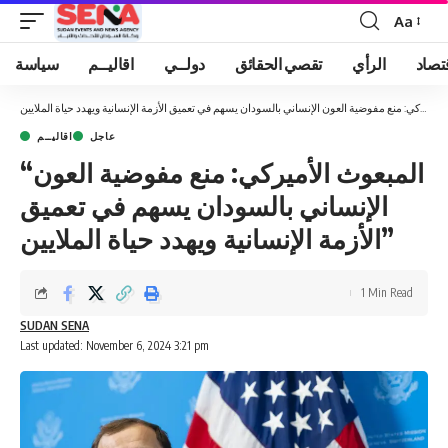
Aa
Font
Resizer
تصاد
الرأي
تقصي الحقائق
دولــي
اقاليــم
سياسة
عاجل
اقاليــم
“المبعوث الأميركي: منع مفوضية العون
الإنساني بالسودان يسهم في تعميق
الأزمة الإنسانية ويهدد حياة الملايين”
1 Min Read
SUDAN SENA
Last updated: November 6, 2024 3:21 pm