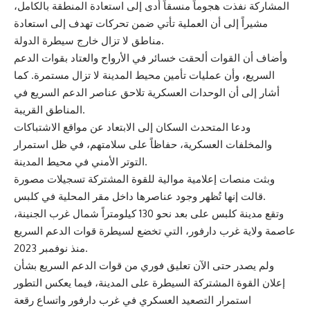
المشاركة نفذت هجوماً منسقاً أدى إلى استعادة المنطقة بالكامل،
مشيراً إلى أن العملية تأتي ضمن تحركات تهدف إلى استعادة
مناطق لا تزال خارج سيطرة الدولة.
وأضاف أن القوات ألحقت خسائر في الأرواح والعتاد بقوات الدعم
السريع، وأن عمليات تأمين محيط المدينة لا تزال مستمرة. كما
أشار إلى أن الوحدات العسكرية تلاحق عناصر الدعم السريع في
المناطق القريبة.
ودعا المتحدث السكان إلى الابتعاد عن مواقع الاشتباكات
والمخلفات العسكرية، حفاظاً على سلامتهم، في ظل استمرار
التوتر الأمني في محيط المدينة.
وبثت منصات إعلامية موالية للقوة المشتركة تسجيلات مصورة
قالت إنها تُظهر وجود عناصرها داخل مقر المحلية في كلبس.
وتقع مدينة كلبس على بعد نحو 130 كيلومتراً شمال غرب الجنينة،
عاصمة ولاية غرب دارفور، التي تخضع لسيطرة قوات الدعم السريع
منذ نوفمبر 2023.
ولم يصدر حتى الآن تعليق فوري من قوات الدعم السريع بشأن
إعلان القوة المشتركة السيطرة على المدينة، فيما يعكس التطور
استمرار التصعيد العسكري في غرب دارفور واتساع رقعة