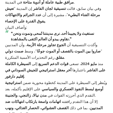
في المدينة.
مرافق طبية عاملة أو أدوية متاحة
وفي بيان سابق، قالت
تنسيقية لجان الفاشر
إن المدينة “
تعيش
مرحلة الفناء البطيء
”، مشيرة إلى أن
عدد الجرائم والانتهاكات
.
يفوق القدرة على الإحصاء
وأضاف البيان:
“نستغيث ولا يجيبنا أحد. نرى مدينتنا تُمحى ونموت ونحن
نقاوم. يبدو أن العالم اكتفى بالمشاهدة.”
وأكدت التنسيقية أن
الجوع تجاوز مرحلة الأزمة
، وأن المدنيين
“
صاروا بين الموت بالقصف أو الموت جوعًا
”، وسط
صمت دولي
رغم التحذيرات الأممية المتكررة.
مقلق
منذ
مايو 2024
، تسعى
قوات الدعم السريع
إلى
السيطرة الكاملة
على الفاشر
باعتبارها
آخر معقل استراتيجي للجيش السوداني في
.
إقليم دارفور
ويُنظر إلى السيطرة على المدينة كخطوة محورية ضمن
استراتيجية
أوسع لبسط النفوذ العسكري والسياسي
على الإقليم بأكمله، بعد
.
التقدم الذي أحرزته القوات في
مدن نيالا، زالنجي، والجنينة
إلا أن هذا التقدم رافقته
اتهامات واسعة بارتكاب انتهاكات ضد
المدنيين
، بما في ذلك
القصف العشوائي، الحصار الغذائي، ونهب