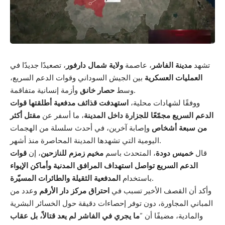
تشهد
مدينة الفاشر
، عاصمة
ولاية شمال دارفور
، تصعيدًا جديدًا في
العمليات العسكرية
بين الجيش السوداني وقوات الدعم السريع،
وأزمة إنسانية متفاقمة.
وسط
حصار خانق
ووفقًا لشهادات محلية،
استهدفت قذائف مدفعية أطلقتها قوات
الدعم السريع مجمّعًا للجزارة داخل المدينة
، ما أسفر عن
مقتل أكثر
من سبعة أشخاص
وإصابة آخرين، في أحدث سلسلة من الهجمات
اليومية التي تشهدها المدينة المحاصرة منذ أشهر.
قال
خميس دودة
، المتحدث باسم
مخيم زمزم للنازحين
، إن
قوات
الدعم السريع تواصل استهداف المرافق المدنية وأماكن الإيواء
.
باستخدام
المدفعية الثقيلة والطائرات المسيّرة
وأكد أن القصف الأخير تسبب في
احتراق مركز دار الأرقم
وعدد من
المباني المجاورة، دون توفر إحصاءات دقيقة حول الخسائر البشرية
والمادية، مضيفًا أن “
ما يجري في الفاشر لم يعد قتالاً، بل عقاب