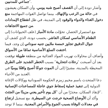
”.
جماعي للمدنيين
وأشار دودة إلى أن
القصف أصبح شبه يومي
، وأن السكان يعيشون
في
حالة من الرعب والإنهاك
، بينما تواصل القوات المهاجمة
منع
دخول الغذاء والدواء والوقود
إلى المدينة، في ظل
انقطاع الإمدادات
.
من جميع الاتجاهات
مع استمرار الحصار، تحوّلت
مادة الأمباز
(علف الحيوانات) إلى
الطعام الأساسي لسكان الفاشر
، بحسب دودة، الذي كشف أن
جوال الدقيق تجاوز خمسة ملايين جنيه سوداني
إن وجد، فيما
.
اختفت السلع الأساسية تمامًا من الأسواق
وأضاف أن محاولات تهريب المواد الغذائية من منطقة
طويلة
توقفت
بعد أن أصبحت “
رحلات انتحارية
” بسبب
الخطر الشديد على الطرق
المحيطة بالمدينة، مشيرًا إلى أن
الموت جوعًا أصبح واقعًا يوميًا
في
العديد من الأحياء.
دعا المتحدث باسم مخيم زمزم الحكومة السودانية ووكالات الإغاثة
الدولية إلى
تنفيذ عملية إسقاط جوي عاجلة للمساعدات الإنسانية
”.
لإنقاذ السكان، محذرًا من أن “
كل يوم تأخير يعني مزيدًا من الجثث
وأكد أن
الأوضاع الصحية خرجت عن السيطرة
، مع تسجيل
ارتفاع
في معدلات الوفاة بسبب الجوع والأمراض المعدية
، بينما لا توجد