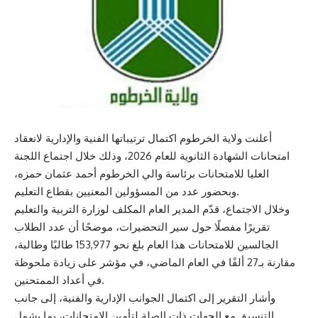
أعلنت ولاية الخرطوم اكتمال ترتيباتها الفنية والإدارية لانعقاد
امتحانات الشهادة الثانوية للعام 2026، وذلك خلال اجتماع اللجنة
العليا للامتحانات برئاسة والي الخرطوم أحمد عثمان حمزه،
وبحضور عدد من المسؤولين المعنيين بقطاع التعليم.
وخلال الاجتماع، قدّم المدير العام المكلف لوزارة التربية والتعليم
تقريرًا مفصلًا حول سير التحضيرات، موضحًا أن عدد الطلاب
الجالسين للامتحانات هذا العام بلغ نحو 153,977 طالبًا وطالبة،
مقارنة بـ27 ألفًا في العام الماضي، في مؤشر على زيادة ملحوظة
في أعداد الممتحنين.
وأشار التقرير إلى اكتمال الجوانب الإدارية والفنية، إلى جانب
التنسيق مع الجهات ذات الصلة لتأمين الامتحانات، بما يشمل