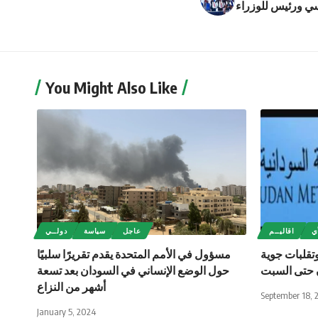
ي ورئيس للوزراء
You Might Also Like
ي
اقاليــم
عاجل
سياسة
دولــي
تقلبات جوية
مسؤول في الأمم المتحدة يقدم تقريرًا سلبيًا
 حتى السبت
حول الوضع الإنساني في السودان بعد تسعة
أشهر من النزاع
September 18, 
January 5, 2024