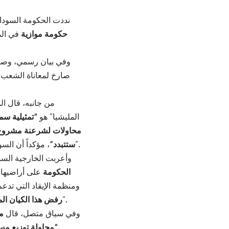
نددت الحكومة السودا
حكومة موازية
في الم
وفي بيان رسمي، و
صارخ لمعاناة الشعب ا
من جانبه، قال ا
المليشيا” هو
“تمثيلية س
محاولات لشرعنة مشروع 
، مؤكداً أن السودان سيبقى موحداً، وأن أي مشروع موازٍ “لن يصمد أمام الواقع العسكري والسياسي”.
ستتبدد”
وأعربت الخارجية السو
الحكومة
على أراضيها،
ومنظمة الإيقاد التي تدع
، ووصفت أي اعتراف به بأنه “تعدٍّ على حكومة السودان الشرعية وعلى سيادتها”.
رفض هذا الكيان ال
وفي سياق متصل، قال
م
“محاولة توزيع مسؤو