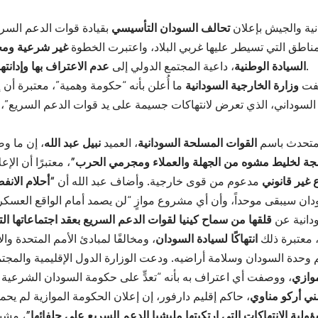
نية والجيش بإعلان
تحالف السودان التأسيسي
بقيادة قوات الدعم السر
ناطق التي تسيطر عليها غربي البلاد، واعتبرت الخطوة
غير شرعية ومح
بشكل صريح.
السيادة الوطنية
، داعية المجتمع الدولي إلى
عدم الاعتراف بها وإدانتها
صفت
وزارة الخارجية السودانية
ما أُعلن بأنه “حكومة وهمية”، معتبرة أن إ
لسوداني، الذي تعرض لانتهاكات جسيمة على يد قوات الدعم السريع”، 
لمتحدث باسم
القوات المسلحة السودانية
، العميد
نبيل عبد الله
، إن ما و
مجة لخليط مشوه من الجهلة والعملاء ومجرمي الحرب”
، معتبرًا أن الإ
غير قانوني
مدعوم من قوى خارجية. وأضاف عبد الله أن
“أحلام الانف
دانية عن
قلقها من سماح كينيا لقوات الدعم السريع بعقد اجتماعاتها الت
 معتبرة ذلك
انتهاكًا لسيادة السودان
، ومخالفًا لمبادئ الأمم المتحدة وال
م وحدة السودان وسلامة أراضيه. ودعت الوزارة الدول الإقليمية والمجتم
موازي
ني أركو مناوي
، حاكم إقليم دارفور، إن إعلان الحكومة الموازية لم يح
لية الانتهاكات التي ارتكبتها مليشيا الدعم السريع على حلفائها”
، مشير