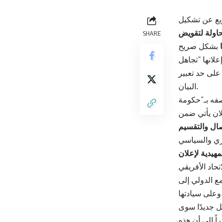
يع عن تشكيل
اولة لتقويض
SHARE
علانها “تجاهل
على حد تعبير
البيان.
صفه بـ”حكومة
علان يأتي ضمن
صال والتقسيم
مهيدية لإعلان
اتحاد الأفريقي
ع الدولي إلى
مل جديدًا سوى
اً إلى أن هذه