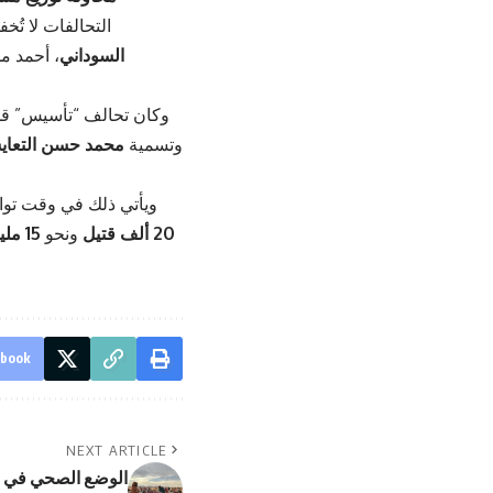
التحالفات لا تُخ
السوداني
، أحمد م
وكان تحالف “تأسيس” ق
وتسمية
محمد حسن التعا
ويأتي ذلك في وقت توا
20 ألف قتيل
ونحو
15 مليون نازح ولاجئ
ebook
NEXT ARTICLE
الوضع الصحي في “ط