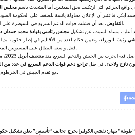
في واقع الجرائم التي ارتكبت بحق المدنيين. أما المتحدث باسم
مجلس ال
حمد أبكر، فاعتبر أن الإعلان محاولة يائسة للضغط على الحكومة السودا
، بعد أن فشلت قوات الدعم السريع في السيطرة على السلطة بالقوة.
التفاوض
د أعلن، مساء السبت، عن تشكيل
مجلس رئاسي بقيادة محمد حمدان دق
يشي
رئيسًا للوزراء، وتعيين حكام لعدد من الأقاليم في إطار حكومة بديلة،
فعل واسعة النطاق على المستويين المحلي والإقليمي.
صل فيه الحرب بين الجيش والدعم السريع منذ
منتصف أبريل 2023
، م
، في ظل
تراجع دعم قوات الدعم السريع في عدد من الو
مع تقدم الجيش في الخرطوم والنيل الأبيض.
Fac
ويلة” ينهار: تفشي الكوليرا يخرج
تحالف “تأسيس” يعلن تشكيل حكوم