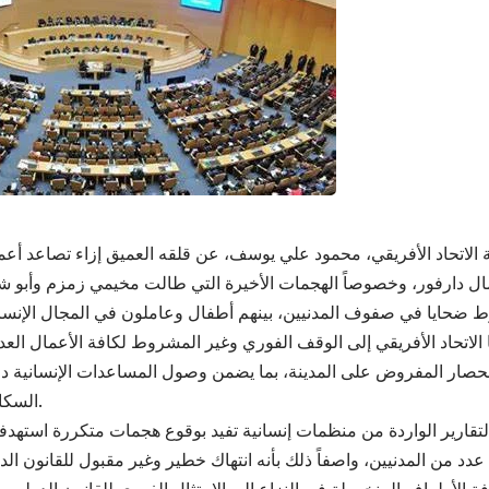
لاتحاد الأفريقي، محمود علي يوسف، عن قلقه العميق إزاء تصاعد أع
مال دارفور، وخصوصاً الهجمات الأخيرة التي طالت مخيمي زمزم وأبو ش
ضحايا في صفوف المدنيين، بينهم أطفال وعاملون في المجال الإنسان
لاتحاد الأفريقي إلى الوقف الفوري وغير المشروط لكافة الأعمال العدا
حصار المفروض على المدينة، بما يضمن وصول المساعدات الإنسانية د
السكان المتضررين.
 التقارير الواردة من منظمات إنسانية تفيد بوقوع هجمات متكررة استهد
دد من المدنيين، واصفاً ذلك بأنه انتهاك خطير وغير مقبول للقانون الد