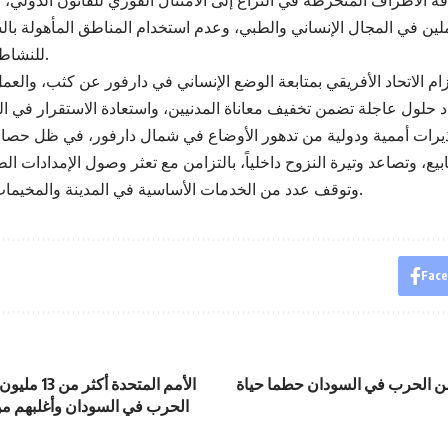
كافة الأطراف المنخرطة في النزاع إلى الامتثال الفوري للقانون الدولي،
املين في المجال الإنساني والطبي، وعدم استخدام المناطق المأهولة با
للنشاطات العسكرية.
ام الاتحاد الأفريقي بمتابعة الوضع الإنساني في دارفور عن كثب، والعم
جاد حلول عاجلة تضمن تخفيف معاناة المدنيين، واستعادة الاستقرار في ا
رات أممية ودولية من تدهور الأوضاع في شمال دارفور، في ظل حصار
يع، وتصاعد وتيرة النزوح داخلياً، بالتزامن مع تعثر وصول الإمدادات الطب
وتوقف عدد من الخدمات الأساسية في المدينة والمخيمات المحيطة بها.
Fac
ن الحرب في السودان حطما حياة
الأمم المتحدة
الحرب في السودان وأغلبهم من