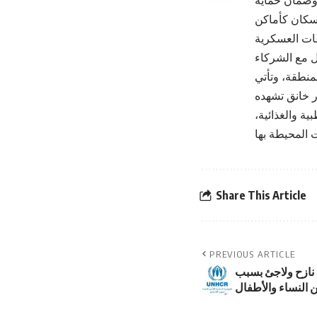
 وضمان حماية
لسكان كأماكن
ل مع الشركاء
لمنطقة، وتأتي
 خانق تشهده
ية والغذائية،
Share This Article
PREVIOUS ARTICLE
 أكثر من 13 مليون نازح ولاجئ بسبب
 النساء والأطفال