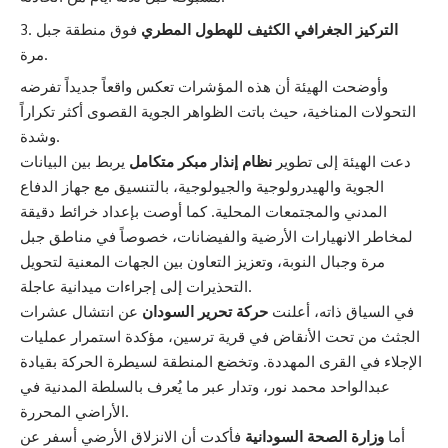
التركيز الجغرافي الكثيف للهطول المطري
فوق منطقة جبل
مرة.
وأوضحت الهيئة أن هذه المؤشرات تعكس واقعاً جديداً تفرضه
التحولات المناخية، حيث باتت الظواهر الجوية القصوى أكثر تكراراً
وشدة.
دعت الهيئة إلى تطوير
نظام إنذار مبكر متكامل
يربط بين البيانات
الجوية والهيدرولوجية والجيولوجية، بالتنسيق مع جهاز الدفاع
المدني والمجتمعات المحلية. كما أوصت بإعداد خرائط دقيقة
لمخاطر الانهيارات الأرضية والفيضانات، خصوصاً في مناطق جبل
مرة وجبال النوبة، وتعزيز التعاون بين الجهات المعنية لتحويل
التحذيرات إلى إجراءات ميدانية عاجلة.
في السياق ذاته، أعلنت
حركة تحرير السودان
عن انتشال عشرات
الجثث من تحت الأنقاض في قرية ترسين، مؤكدة استمرار عمليات
الإجلاء في القرى المهددة. وتخضع المنطقة لسيطرة الحركة بقيادة
عبدالواحد محمد نور، وتدار عبر ما يُعرف بالسلطة المدنية في
الأراضي المحررة.
أما
وزارة الصحة السودانية
فأكدت أن الانزلاق الأرضي أسفر عن