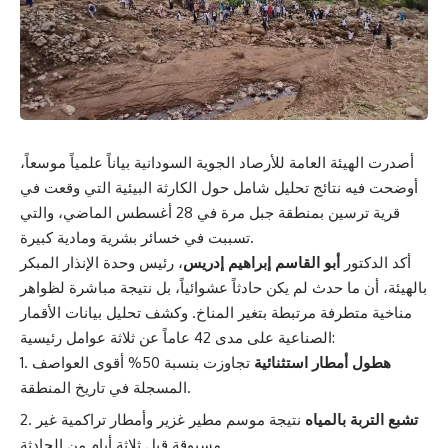
أصدرت الهيئة العامة للأرصاد الجوية السودانية بياناً علمياً موسعاً،
أوضحت فيه نتائج تحليل شامل حول الكارثة البيئية التي وقعت في
قرية ترسين بمنطقة جبل مرة في 28 أغسطس الماضي، والتي
تسببت في خسائر بشرية ومادية كبيرة.
أكد الدكتور
أبو القاسم إبراهيم إدريس
، رئيس وحدة الإنذار المبكر
بالهيئة، أن ما حدث لم يكن حادثاً عشوائياً، بل نتيجة مباشرة لظواهر
مناخية متطرفة مرتبطة بتغير المناخ. وكشف تحليل بيانات الأقمار
الصناعية على مدى 42 عاماً عن ثلاثة عوامل رئيسية:
هطول أمطار استثنائية
تجاوزت بنسبة 50% أقوى العواصف
المسجلة في تاريخ المنطقة.
تشبع التربة بالمياه
نتيجة موسم مطير غزير وأمطار تراكمية غير
مسبوقة قبل ثلاثة أيام من الحادثة.