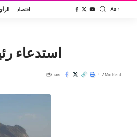
اقتصاد
الرأي
Aa
Font
Resizer
استدعاء رئي
2 Min Read
Share