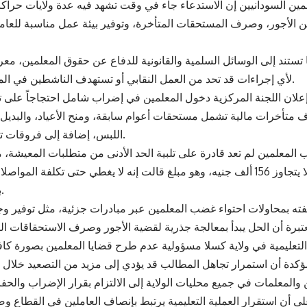
ين السودانيين إن الاستدعاء جاء في وقت تشهد فيه عدة ولايات حراكاً م
ن الأجور، وصرف المستحقات المتأخرة، وتوفير بيئة عمل مناسبة للعا
 تستند إلى الوسائل السلمية والقانونية للدفاع عن حقوق المعلمين، مع
لأي إجراءات قد تحد من العمل النقابي أو تستهدف الناشطين في المجال التعليمي.
 إعلان اللجنة المركزية دخول المعلمين في إضراب شامل احتجاجاً على ت
 متأخرات مالية تشمل مستحقات أعوام سابقة، ومنح الأعياد، والبديل 
اللبس، إضافة إلى فروقات تعديلات الأجور.
 المعلمين لم تعد قادرة على تلبية الحد الأدنى من متطلبات المعيشة، 
مرتب الدرجة الأولى لا يتجاوز 156 ألف جنيه، وهو مبلغ قالت إنه لا يغطي حتى تكلفة ال
بعض المناطق.
فته بمحاولات احتواء غضب المعلمين عبر مبادرات جزئية، مثل توفير وج
لتعليمية في ولاية كسلا مسؤولية عدم طرح قضايا المعلمين بصورة كافي
 والمعلمات في جميع محليات الولاية إلى الالتزام بقرار الإضراب والح