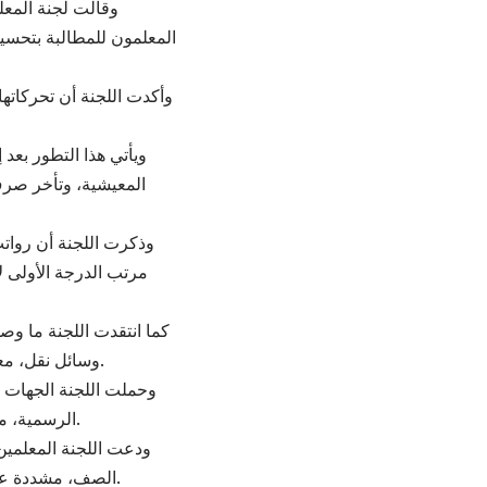
وقالت لجنة المعلم
المعلمون للمطالبة بتحسي
وأكدت اللجنة أن تحركاتها
ويأتي هذا التطور بعد
المعيشية، وتأخر صرف
وذكرت اللجنة أن رواتب
كما انتقدت اللجنة ما وص
وسائل نقل، معتبرة أن الحل يبدأ بمعالجة جذرية لقضية الأجور وصرف الاستحقاقات المهنية والمالية.
وحملت اللجنة الجهات ا
الرسمية، مؤكدة أن استمرار تجاهل المطالب قد يؤدي إلى مزيد من التصعيد خلال الفترة المقبلة.
ودعت اللجنة المعلمين
الصف، مشددة على أن استقرار العملية التعليمية يرتبط بإنصاف العاملين في القطاع وضمان حقوقهم.