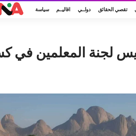
تقصي الحقائق
دولــي
اقاليــم
سياسة
س لجنة المعلمين في كسل