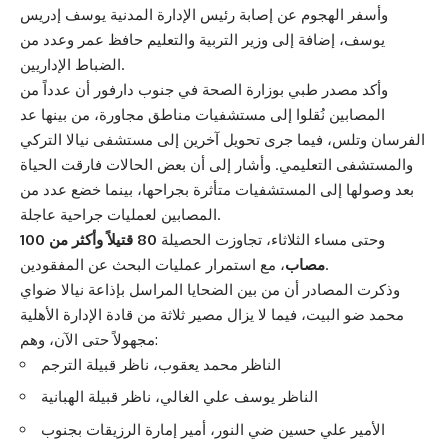
وأسفر الهجوم عن إصابة رئيس الإدارة المدنية يوسف إدريس
يوسف، إضافة إلى وزير التربية والتعليم حافظ عمر وعدد من
الضباط الإداريين.
وأكد مصدر طبي بوزارة الصحة في جنوب دارفور أن عدداً من
المصابين نُقلوا إلى مستشفيات مناطق مجاورة، من بينها عد
الفرسان وتلس، فيما جرى تحويل آخرين إلى مستشفى نيالا التركي
والمستشفى التعليمي. وأشار إلى أن بعض الحالات فارقت الحياة
بعد وصولها إلى المستشفيات متأثرة بجراحها، بينما خضع عدد من
المصابين لعمليات جراحية عاجلة.
وحتى مساء الثلاثاء، تجاوزت الحصيلة
80 قتيلاً وأكثر من 100
، مع استمرار عمليات البحث عن المفقودين.
مصاب
وذكرت المصادر أن من بين الضحايا المراسل بإذاعة نيالا ضواي
محمد ضو البيت، فيما لا يزال مصير ثلاثة من قادة الإدارة الأهلية
مجهولاً حتى الآن، وهم:
الناظر محمد يعقوب، ناظر قبيلة الترجم
الناظر يوسف علي الغالي، ناظر قبيلة الهبانية
الأمير علي حسين ضي النور، أمير إمارة الرزيقات بجنوب