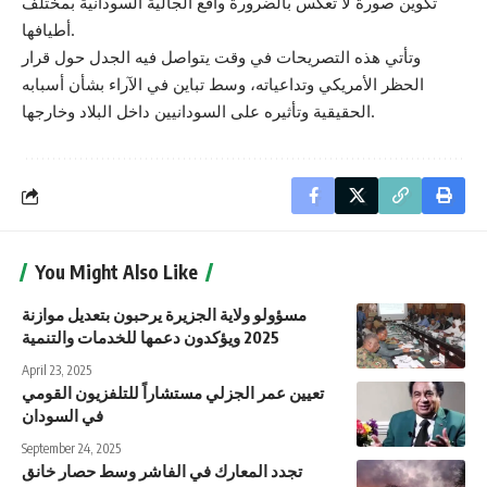
تكوين صورة لا تعكس بالضرورة واقع الجالية السودانية بمختلف
أطيافها.
وتأتي هذه التصريحات في وقت يتواصل فيه الجدل حول قرار
الحظر الأمريكي وتداعياته، وسط تباين في الآراء بشأن أسبابه
الحقيقية وتأثيره على السودانيين داخل البلاد وخارجها.
You Might Also Like
مسؤولو ولاية الجزيرة يرحبون بتعديل موازنة
2025 ويؤكدون دعمها للخدمات والتنمية
April 23, 2025
تعيين عمر الجزلي مستشاراً للتلفزيون القومي
في السودان
September 24, 2025
تجدد المعارك في الفاشر وسط حصار خانق