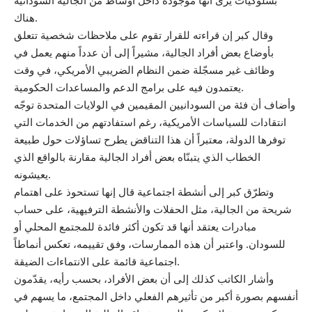
بسلوكيات يرى أنها موجودة داخل أوساط من الجالية السودانية
هناك.
وقال كبر إن قراءته للقرار تقوم على ملاحظات شخصية تتعلق
بأوضاع بعض أفراد الجالية، مشيراً إلى أن عدداً منهم يعمل في
وظائف غير مسجّلة ضمن النظام الضريبي الأمريكي، في وقت
يعتمدون فيه على برامج الدعم والمساعدات الحكومية.
وأضاف أن فئة من السودانيين المقيمين في الولايات المتحدة توجّه
انتقادات للسياسات الأمريكية، رغم استفادتهم من الخدمات التي
توفرها الدولة، معتبراً أن هذا التناقض يطرح تساؤلات حول طبيعة
الخطاب الذي يتبنّاه بعض أفراد الجالية مقارنة بالواقع الذي
يعيشونه.
وتطرّق كبر إلى أنشطة اجتماعية قال إنها تستحوذ على اهتمام
شريحة من الجالية، مثل الحفلات والأنشطة الترفيهية، على حساب
مبادرات يعتقد أنها قد تكون أكثر فائدة للمجتمع المحلي أو
للسودان. واعتبر أن هذه الممارسات، وفق تقييمه، تعكس أنماطاً
اجتماعية قائمة على الانتماءات الضيقة.
وأشار الكاتب كذلك إلى أن بعض الأفراد، بحسب رأيه، يقدّمون
أنفسهم بصورة أكبر من تأثيرهم الفعلي داخل المجتمع، ما يسهم في