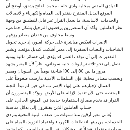
القيادي المدني بمحلية وادي حلفا، محمد الفاتح بشنق، أوضح أن
الموقع البديل المقترح يفتقر إلى المياه والكهرباء والاتصالات
والخدمات الأساسية، ما يجعل القرار غير قابل للتطبيق من وجهة
نظر العاملين. وأكد أن المتضررين يرفضون الترحيل بشكل جماعي،
وسط مخاوف من فقدان مصادر رزقهم.
الإضراب انعكس مباشرة على حركة العبور، إذ جرى تحويل
الشاحنات والبصات السفرية إلى معبر أشكيت كبديل مؤقت. وتشير
التقديرات إلى أن توقف العمل قد يؤدي إلى خسائر مالية يومية
تصل إلى نحو ثلاثة تريليونات جنيه سوداني، نظراً لأن المعبر يشهد
مرور ما بين 80 إلى 100 شاحنة يومياً بين السودان ومصر.
وبحسب مصادر محلية، فإن السلطات الأمنية مارست ضغوطاً على
العمال لإجبارهم على إنهاء الإضراب، في حين لم تبدأ اللجنة
المختصة حتى الآن تنفيذ الإزالة على الأرض. ويؤكد المتضررون أن
القرار قد يخدم مصالح استثمارية جديدة في الموقع الحالي، على
حساب العاملين الذين يفتقرون إلى بدائل مناسبة.
يُعاني معبر أرقين منذ سنوات من ضعف البنية التحتية وتردي
الخدمات، من بينها انقطاعات الكهرباء واعتماد التزويد بالمياه على
صهاريج منقولة، فضلاً عن مشكلات في الصرف الصحي. كما يشهد